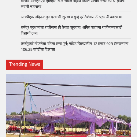
भाजप-आरएसएस इतिहासातील सर्वात मोठ्या पेचात: लगाम नसलेल्या घोड्याची
सवारी नडणार?
आरपीएफ नांदेडकडून प्रवासी सुरक्षा व गुन्हे प्रतिबंधासाठी प्रभावी कारवाया
धर्मेंद्र प्रधानांचा राजीनामा ही केवळ सुरुवात, अमित शहांच्या राजीनाम्यासाठी
विद्यार्थी ठाम!
कर्जमुक्ती योजनेचा पहिला टप्पा पूर्ण; नांदेड जिल्ह्यातील 12 हजार 929 शेतकऱ्यांना
106.25 कोटींचा दिलासा
Trending News