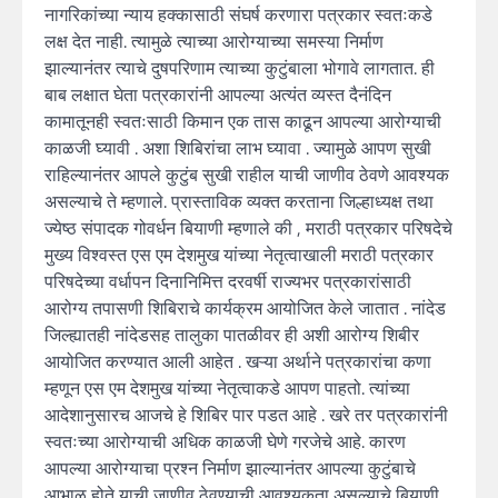
नागरिकांच्या न्याय हक्कासाठी संघर्ष करणारा पत्रकार स्वतःकडे
लक्ष देत नाही. त्यामुळे त्याच्या आरोग्याच्या समस्या निर्माण
झाल्यानंतर त्याचे दुषपरिणाम त्याच्या कुटुंबाला भोगावे लागतात. ही
बाब लक्षात घेता पत्रकारांनी आपल्या अत्यंत व्यस्त दैनंदिन
कामातूनही स्वतःसाठी किमान एक तास काढून आपल्या आरोग्याची
काळजी घ्यावी . अशा शिबिरांचा लाभ घ्यावा . ज्यामुळे आपण सुखी
राहिल्यानंतर आपले कुटुंब सुखी राहील याची जाणीव ठेवणे आवश्यक
असल्याचे ते म्हणाले. प्रास्ताविक व्यक्त करताना जिल्हाध्यक्ष तथा
ज्येष्ठ संपादक गोवर्धन बियाणी म्हणाले की , मराठी पत्रकार परिषदेचे
मुख्य विश्वस्त एस एम देशमुख यांच्या नेतृत्वाखाली मराठी पत्रकार
परिषदेच्या वर्धापन दिनानिमित्त दरवर्षी राज्यभर पत्रकारांसाठी
आरोग्य तपासणी शिबिराचे कार्यक्रम आयोजित केले जातात . नांदेड
जिल्ह्यातही नांदेडसह तालुका पातळीवर ही अशी आरोग्य शिबीर
आयोजित करण्यात आली आहेत . खऱ्या अर्थाने पत्रकारांचा कणा
म्हणून एस एम देशमुख यांच्या नेतृत्वाकडे आपण पाहतो. त्यांच्या
आदेशानुसारच आजचे हे शिबिर पार पडत आहे . खरे तर पत्रकारांनी
स्वतःच्या आरोग्याची अधिक काळजी घेणे गरजेचे आहे. कारण
आपल्या आरोग्याचा प्रश्न निर्माण झाल्यानंतर आपल्या कुटुंबाचे
आभाळ होते याची जाणीव ठेवण्याची आवश्यकता असल्याचे बियाणी