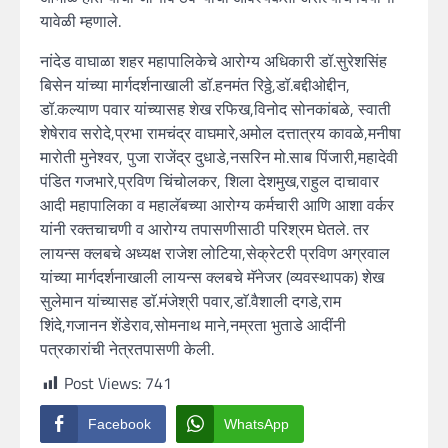
यावेळी म्हणाले.
नांदेड वाघाळा शहर महापालिकेचे आरोग्य अधिकारी डॉ.सुरेशसिंह
बिसेन यांच्या मार्गदर्शनाखाली डॉ.हनमंत रिठ्ठे,डॉ.बद्दीओद्दीन,
डॉ.कल्याण पवार यांच्यासह शेख रफिख,विनोद सोनकांबळे, स्वाती
शेषेराव सरोदे,प्रभा रामचंद्र वाघमारे,अमोल दत्तात्रय कावळे,मनीषा
मारोती मुनेश्वर, पुजा राजेंद्र दुधाडे,नसरिन मो.साब पिंजारी,महादेवी
पंडित गजभारे,प्रविण चिंचोलकर, शिला देशमुख,राहुल दाचावार
आदी महापालिका व महालॅबच्या आरोग्य कर्मचारी आणि आशा वर्कर
यांनी रक्तचाचणी व आरोग्य तपासणीसाठी परिश्रम घेतले. तर
लायन्स क्लबचे अध्यक्ष राजेश लोटिया,सेक्रेटरी प्रविण अग्रवाल
यांच्या मार्गदर्शनाखाली लायन्स क्लबचे मॅनेजर (व्यवस्थापक) शेख
सुलेमान यांच्यासह डाॅ.मंजेश्री पवार,डाॅ.वैशाली दगडे,राम
शिंदे,गजानन शेंडेराव,सोमनाथ माने,नम्रता भुताडे आदींनी
पत्रकारांची नेत्रतपासणी केली.
Post Views:
741
Facebook
WhatsApp