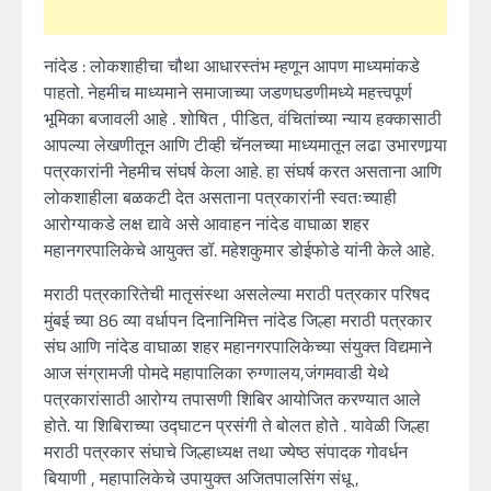
नांदेड : लोकशाहीचा चौथा आधारस्तंभ म्हणून आपण माध्यमांकडे
पाहतो. नेहमीच माध्यमाने समाजाच्या जडणघडणीमध्ये महत्त्वपूर्ण
भूमिका बजावली आहे . शोषित , पीडित, वंचितांच्या न्याय हक्कासाठी
आपल्या लेखणीतून आणि टीव्ही चॅनलच्या माध्यमातून लढा उभारणार्‍या
पत्रकारांनी नेहमीच संघर्ष केला आहे. हा संघर्ष करत असताना आणि
लोकशाहीला बळकटी देत असताना पत्रकारांनी स्वतःच्याही
आरोग्याकडे लक्ष द्यावे असे आवाहन नांदेड वाघाळा शहर
महानगरपालिकेचे आयुक्त डॉ. महेशकुमार डोईफोडे यांनी केले आहे.
मराठी पत्रकारितेची मातृसंस्था असलेल्या मराठी पत्रकार परिषद
मुंबई च्या 86 व्या वर्धापन दिनानिमित्त नांदेड जिल्हा मराठी पत्रकार
संघ आणि नांदेड वाघाळा शहर महानगरपालिकेच्या संयुक्त विद्यमाने
आज संग्रामजी पोमदे महापालिका रुग्णालय,जंगमवाडी येथे
पत्रकारांसाठी आरोग्य तपासणी शिबिर आयोजित करण्यात आले
होते. या शिबिराच्या उद्घाटन प्रसंगी ते बोलत होते . यावेळी जिल्हा
मराठी पत्रकार संघाचे जिल्हाध्यक्ष तथा ज्येष्ठ संपादक गोवर्धन
बियाणी , महापालिकेचे उपायुक्त अजितपालसिंग संधू ,