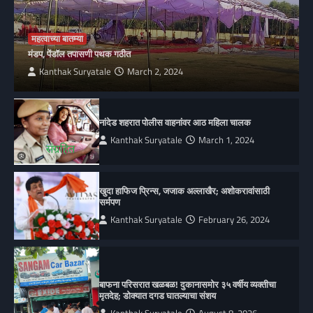
महत्वाच्या बातम्या
मंडप, पेंडॉल तपासणी पथक गठीत
Kanthak Suryatale
March 2, 2024
नांदेड शहरात पोलीस वाहनांवर आठ महिला चालक
Kanthak Suryatale
March 1, 2024
खुदा हाफिज प्रिन्स, जजाक अल्लाखैर; अशोकरावांसाठी
सर्मपण
Kanthak Suryatale
February 26, 2024
बाफना परिसरात खळबळ! दुकानासमोर ३५ वर्षीय व्यक्तीचा
मृतदेह; डोक्यात दगड घातल्याचा संशय