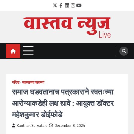
Skip
Twitter
Facebook
LinkedIn
Instagram
YouTube
to
content
VastavNEWSLive.com
a leading NEWS portal of Maharahstra
नांदेड
महत्वाच्या बातम्या
समाज घडवतानाच पत्रकाराने स्वतःच्या
आरोग्याकडेही लक्ष द्यावे : आयुक्त डॉक्टर
महेशकुमार डोईफोडे
Kanthak Suryatale
December 3, 2024