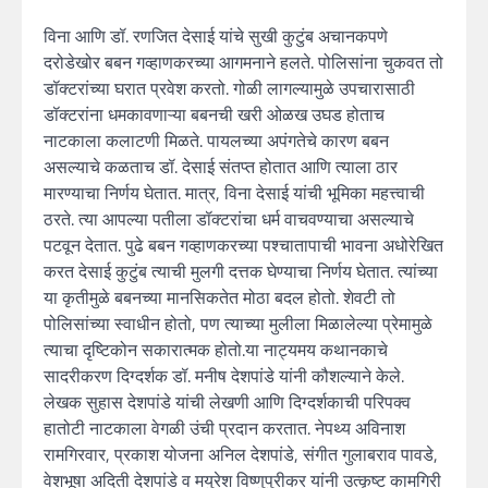
विना आणि डॉ. रणजित देसाई यांचे सुखी कुटुंब अचानकपणे
दरोडेखोर बबन गव्हाणकरच्या आगमनाने हलते. पोलिसांना चुकवत तो
डॉक्टरांच्या घरात प्रवेश करतो. गोळी लागल्यामुळे उपचारासाठी
डॉक्टरांना धमकावणाऱ्या बबनची खरी ओळख उघड होताच
नाटकाला कलाटणी मिळते. पायलच्या अपंगतेचे कारण बबन
असल्याचे कळताच डॉ. देसाई संतप्त होतात आणि त्याला ठार
मारण्याचा निर्णय घेतात. मात्र, विना देसाई यांची भूमिका महत्त्वाची
ठरते. त्या आपल्या पतीला डॉक्टरांचा धर्म वाचवण्याचा असल्याचे
पटवून देतात. पुढे बबन गव्हाणकरच्या पश्चातापाची भावना अधोरेखित
करत देसाई कुटुंब त्याची मुलगी दत्तक घेण्याचा निर्णय घेतात. त्यांच्या
या कृतीमुळे बबनच्या मानसिकतेत मोठा बदल होतो. शेवटी तो
पोलिसांच्या स्वाधीन होतो, पण त्याच्या मुलीला मिळालेल्या प्रेमामुळे
त्याचा दृष्टिकोन सकारात्मक होतो.या नाट्यमय कथानकाचे
सादरीकरण दिग्दर्शक डॉ. मनीष देशपांडे यांनी कौशल्याने केले.
लेखक सुहास देशपांडे यांची लेखणी आणि दिग्दर्शकाची परिपक्व
हातोटी नाटकाला वेगळी उंची प्रदान करतात. नेपथ्य अविनाश
रामगिरवार, प्रकाश योजना अनिल देशपांडे, संगीत गुलाबराव पावडे,
वेशभूषा अदिती देशपांडे व मयुरेश विष्णुपुरीकर यांनी उत्कृष्ट कामगिरी