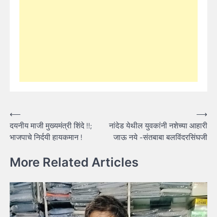
Post
⟵
⟶
दयनीय माजी मुख्यमंत्री शिंदे !!;
नांदेड येथील युवकांनी नशेच्या आहारी
navigation
भाजपाचे निर्दयी हायकमान !
जाऊ नये -संतबाबा बलविंदरसिंघजी
More Related Articles