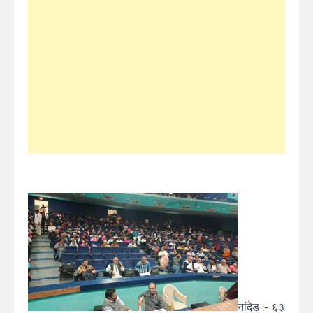
नांदेड :- ६३