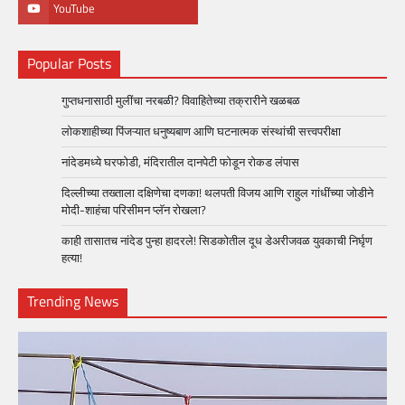
YouTube
Popular Posts
गुप्तधनासाठी मुलींचा नरबळी? विवाहितेच्या तक्रारीने खळबळ
लोकशाहीच्या पिंजऱ्यात धनुष्यबाण आणि घटनात्मक संस्थांची सत्त्वपरीक्षा
नांदेडमध्ये घरफोडी, मंदिरातील दानपेटी फोडून रोकड लंपास
दिल्लीच्या तख्ताला दक्षिणेचा दणका! थलपती विजय आणि राहुल गांधींच्या जोडीने
मोदी-शाहंचा परिसीमन प्लॅन रोखला?
काही तासातच नांदेड पुन्हा हादरले! सिडकोतील दूध डेअरीजवळ युवकाची निर्घृण
हत्या!
Trending News