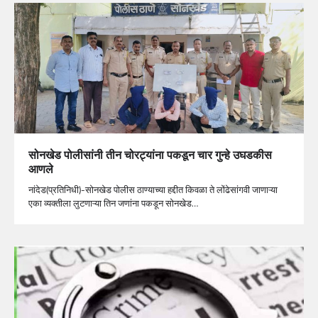
सोनखेड पोलीसांनी तीन चोरट्यांना पकडून चार गुन्हे उघडकीस
आणले
नांदेड(प्रतिनिधी)-सोनखेड पोलीस ठाण्याच्या हद्दीत किवळा ते लोंढेसांगवी जाणाऱ्या
एका व्यक्तीला लुटणाऱ्या तिन जणांना पकडून सोनखेड…