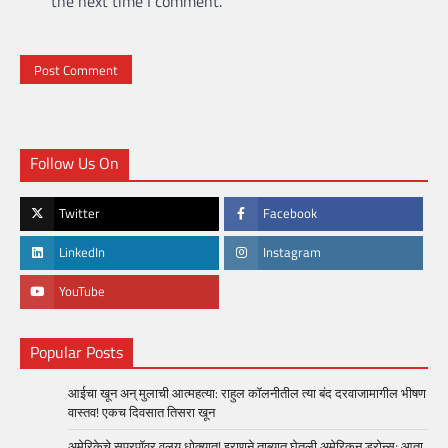
the next time I comment.
Follow Us On
Twitter
Facebook
LinkedIn
Instagram
YouTube
Popular Posts
आईचा खून अन् मुलाची आत्महत्या: राहुल कॉलनीतील त्या बंद दरवाजामागील भीषण
वास्तव! एकच दिवसात तिसरा खून
अमेरिकेचे सुपरपॉवर वलय धोक्यात! इराणने ताब्यात घेतली अमेरिकन ड्रोन्स; आता