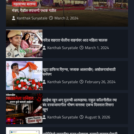
महत्वाच्या बातम्या
मंडप, पेंडॉल तपासणी पथक गठीत
Kanthak Suryatale
March 2, 2024
नांदेड शहरात पोलीस वाहनांवर आठ महिला चालक
Kanthak Suryatale
March 1, 2024
खुदा हाफिज प्रिन्स, जजाक अल्लाखैर; अशोकरावांसाठी
सर्मपण
Kanthak Suryatale
February 26, 2024
आईचा खून अन् मुलाची आत्महत्या: राहुल कॉलनीतील त्या
बंद दरवाजामागील भीषण वास्तव! एकच दिवसात तिसरा
खून
Kanthak Suryatale
August 9, 2026