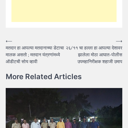
Post
⟵
⟶
मतदार हा आपल्या मतदानाच्या डेटाचा
२६/११ चा हल्ला हा आपल्या देशावर
navigation
मालक असतो ; मतदान यंत्रणांमध्ये
झालेला मोठा आघात-पोलीस
ऑडीटची सोय व्हावी
उपमहानिरीक्षक शहाजी उमाप
More Related Articles