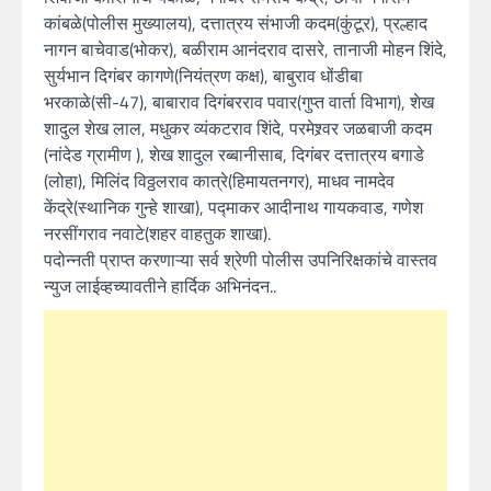
कांबळे(पोलीस मुख्यालय), दत्तात्रय संभाजी कदम(कुंटूर), प्रल्हाद
नागन बाचेवाड(भोकर), बळीराम आनंदराव दासरे, तानाजी मोहन शिंदे,
सुर्यभान दिगंबर कागणे(नियंत्रण कक्ष), बाबुराव धोंडीबा
भरकाळे(सी-47), बाबाराव दिगंबरराव पवार(गुप्त वार्ता विभाग), शेख
शादुल शेख लाल, मधुकर व्यंकटराव शिंदे, परमेश्र्वर जळबाजी कदम
(नांदेड ग्रामीण ), शेख शादुल रब्बानीसाब, दिगंबर दत्तात्रय बगाडे
(लोहा), मिलिंद विठ्ठलराव कात्रे(हिमायतनगर), माधव नामदेव
केंद्रे(स्थानिक गुन्हे शाखा), पद्माकर आदीनाथ गायकवाड, गणेश
नरसींगराव नवाटे(शहर वाहतुक शाखा).
पदोन्नती प्राप्त करणाऱ्या सर्व श्रेणी पोलीस उपनिरिक्षकांचे वास्तव
न्युज लाईव्हच्यावतीने हार्दिक अभिनंदन..