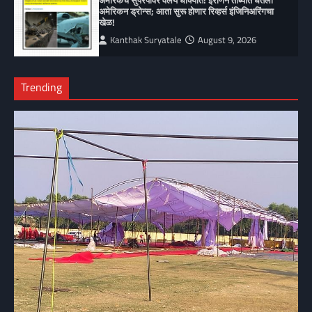
अमेरिकेचे सुपरपॉवर वलय धोक्यात! इराणने ताब्यात घेतली
अमेरिकन ड्रोन्स; आता सुरू होणार रिव्हर्स इंजिनिअरिंगचा
खेळ!
Kanthak Suryatale
August 9, 2026
Trending