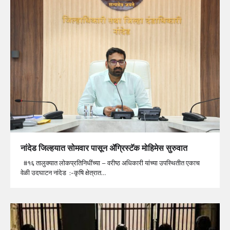
नांदेड जिल्‍हयात सोमवार पासून ॲग्रिस्टॅक मोहिमेस सुरुवात
#१६ तालुक्‍यात लोकप्रतिनिधींच्‍या – वरीष्‍ठ अधिकारी यांच्‍या उपस्थितीत एकाच
वेळी उदघाटन नांदेड :-कृषि क्षेत्रात…