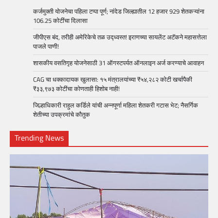
कर्जमुक्ती योजनेचा पहिला टप्पा पूर्ण; नांदेड जिल्ह्यातील 12 हजार 929 शेतकऱ्यांना
106.25 कोटींचा दिलासा
जीपीएस बंद, तरीही अमेरिकेचे तळ उद्ध्वस्त! इराणच्या सायलेंट अटॅकने महासत्तेला
पाजले पाणी!
शासकीय वसतिगृह योजनेसाठी 31 ऑगस्टपर्यत ऑनलाइन अर्ज करण्याचे आवाहन
CAG चा धक्कादायक खुलासा: १५ मंत्रालयांच्या ₹५४,२८२ कोटी खर्चापैकी
₹३३,९७३ कोटींचा कोणताही हिशोब नाही!
जिल्हाधिकारी राहुल कर्डिले यांची अन्नपूर्णा महिला शेतकरी गटास भेट; नैसर्गिक
शेतीच्या उपक्रमांचे कौतुक
Trending News