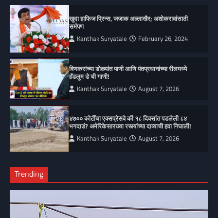
खुदा हाफिज प्रिन्स, जजाक अल्लाखैर; अशोकरावांसाठी
सर्मपण
Kanthak Suryatale
February 26, 2024
विणकरांच्या डोळ्यांत पाणी आणि पंतप्रधानांच्या रीलमध्ये
हॅंडलूम डे ची गाणी!
Kanthak Suryatale
August 7, 2026
४७०० कोटींचा एक्सप्रेसवे की १८ दिवसांत पडलेली ८४
भगदाडं? अमेरिकेसारख्या रस्त्यांच्या दाव्याची हवा निघाली!
Kanthak Suryatale
August 7, 2026
Trending