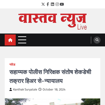
Skip
Twitter
Facebook
LinkedIn
Instagram
YouTube
to
content
VastavNEWSLive.com
a leading NEWS portal of Maharahstra
नांदेड
सहाय्यक पोलीस निरिक्षक संतोष शेकडेची
तक्रार हिअर से-न्यायालय
Kanthak Suryatale
October 18, 2024