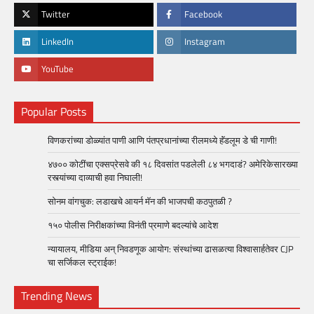
Twitter
Facebook
LinkedIn
Instagram
YouTube
Popular Posts
विणकरांच्या डोळ्यांत पाणी आणि पंतप्रधानांच्या रीलमध्ये हॅंडलूम डे ची गाणी!
४७०० कोटींचा एक्सप्रेसवे की १८ दिवसांत पडलेली ८४ भगदाडं? अमेरिकेसारख्या
रस्त्यांच्या दाव्याची हवा निघाली!
सोनम वांगचुक: लडाखचे आयर्न मॅन की भाजपची कठपुतळी ?
१५० पोलीस निरीक्षकांच्या विनंती प्रमाणे बदल्यांचे आदेश
न्यायालय, मीडिया अन् निवडणूक आयोग: संस्थांच्या ढासळत्या विश्वासार्हतेवर CJP
चा सर्जिकल स्ट्राईक!
Trending News