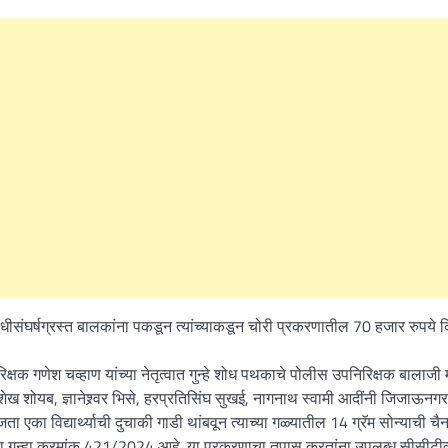
What Is a Front-End Deve
How to Become One, Salary
Kanthak Suryatale
April 30, 202
धीसंघर्षग्रस्त बालकांना पकडून त्यांच्याकडून चोरी प्रकरणातील 70 हजार रुपये क
षक गणेश चव्हाण यांच्या नेतृत्वात गुन्हे शोध पथकाचे पोलीस उपनिरिक्षक बालाजी म
शेख शोयब, ज्ञानेश्र्वर भिसे, हरप्रतिसिंघ सुखई, नागनाथ स्वामी आदींनी जिजाऊनगर
का विद्यार्थ्याची दुचाकी गाडी थांबवून त्याच्या गळ्यातील 14 ग्रॅम सोन्याची चै
ेचा गुन्हा क्रमांक 421/2024 आहे. या प्रकरणाचा तपास करतांना उपलब्ध सीसीटीव्