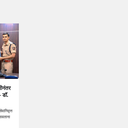
तीनंतर
– डॉ.
ेवानिवृत्त
जावताना