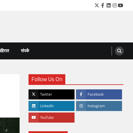
Twitter
Facebook
LinkedIn
Instagra
YouTu
हिरात
संपर्क
Follow Us On
Twitter
Facebook
LinkedIn
Instagram
YouTube