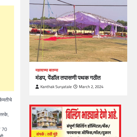
loper?
, Skills
1
महत्वाच्या बातम्या
मंडप, पेंडॉल तपासणी पथक गठीत
Kanthak Suryatale
March 2, 2024
िंमतीचे
स्के,
न 70
ही