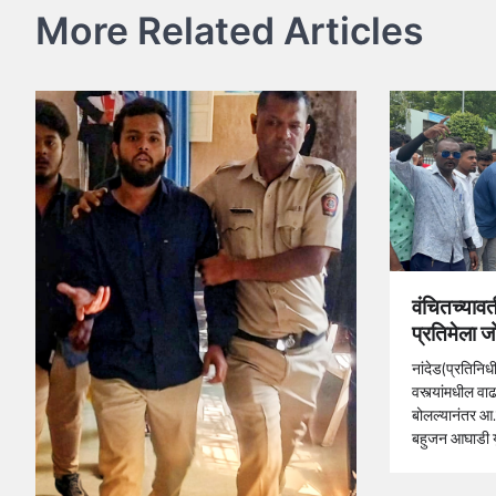
More Related Articles
वंचितच्यावत
प्रतिमेला 
नांदेड(प्रतिनिध
वस्त्यांमधील वाढ
बोलल्यानंतर आ.ह
बहुजन आघाडी 