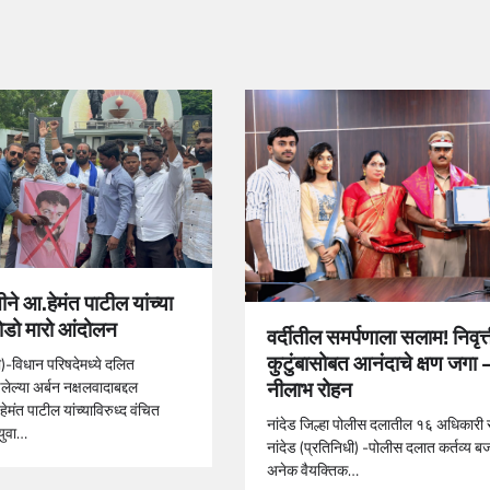
ीने आ.हेमंत पाटील यांच्या
जोडो मारो आंदोलन
वर्दीतील समर्पणाला सलाम! निवृत्
कुटुंबासोबत आनंदाचे क्षण जगा 
ी)-विधान परिषदेमध्ये दलित
नीलाभ रोहन
लेल्या अर्बन नक्षलवादाबद्दल
ेमंत पाटील यांच्याविरुध्द वंचित
नांदेड जिल्हा पोलीस दलातील १६ अधिकारी स
युवा…
नांदेड (प्रतिनिधी) -पोलीस दलात कर्तव्य ब
अनेक वैयक्तिक…