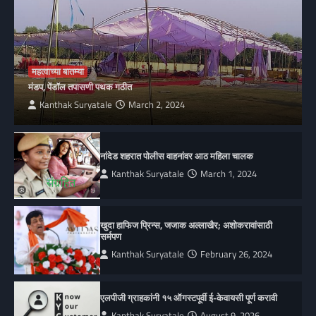
महत्वाच्या बातम्या
मंडप, पेंडॉल तपासणी पथक गठीत
Kanthak Suryatale
March 2, 2024
नांदेड शहरात पोलीस वाहनांवर आठ महिला चालक
Kanthak Suryatale
March 1, 2024
खुदा हाफिज प्रिन्स, जजाक अल्लाखैर; अशोकरावांसाठी
सर्मपण
Kanthak Suryatale
February 26, 2024
एलपीजी ग्राहकांनी १५ ऑगस्टपूर्वी ई-केवायसी पूर्ण करावी
Kanthak Suryatale
August 9, 2026