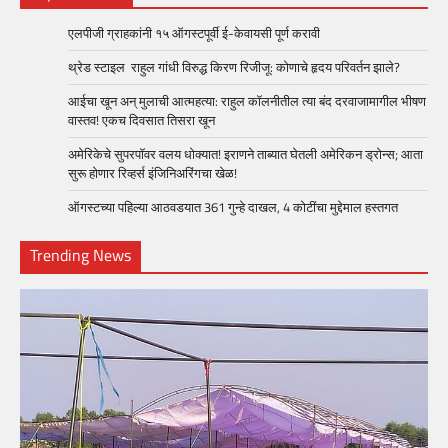
एलपीजी ग्राहकांनी १५ ऑगस्टपूर्वी ई-केवायसी पूर्ण करावी
थ्रेड स्टाइल राहुल गांधी विरुद्ध किरण रिजीजू: कोणाचे हृदय परिवर्तन झाले?
आईचा खून अन् मुलाची आत्महत्या: राहुल कॉलनीतील त्या बंद दरवाजामागील भीषण
वास्तव! एकच दिवसात तिसरा खून
अमेरिकेचे सुपरपॉवर वलय धोक्यात! इराणने ताब्यात घेतली अमेरिकन ड्रोन्स; आता
सुरू होणार रिव्हर्स इंजिनिअरिंगचा खेळ!
ऑगस्टच्या पहिल्या आठवडयात 361 गुन्हे दाखल, 4 कोटींचा मुद्देमाल हस्तगत
Trending News