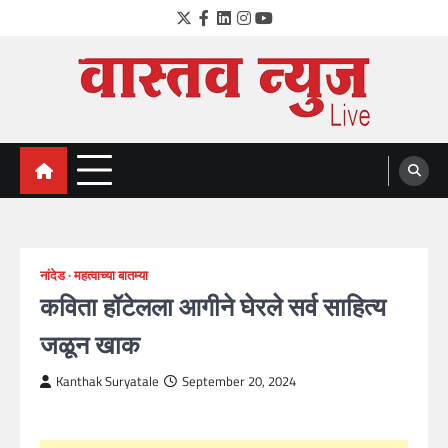
Skip
Twitter
Facebook
LinkedIn
Instagram
YouTube
to
content
VastavNEWSLive.com
a leading NEWS portal of Maharahstra
नांदेड
महत्वाच्या बातम्या
कविता हॉटेलला आगीने घेरले सर्व साहित्य
जळून खाक
Kanthak Suryatale
September 20, 2024