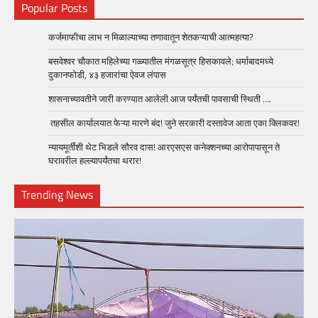
Popular Posts
कर्जमाफीचा लाभ न मिळाल्याच्या तणावातून शेतकऱ्याची आत्महत्या?
बसवेश्वर चौकात महिलेच्या गळ्यातील मंगळसूत्र हिसकावले; धर्माबादमध्ये
दुकानफोडी, ४३ हजारांचा ऐवज लंपास
शासनाच्यावतीने जारी करण्यात आलेली आज पर्यंतची पावसाची स्थिती ….
तहसील कार्यालयात फेऱ्या मारणे बंद! जुने सरकारी दस्तावेज आता एका क्लिकवर!
न्यायमूर्तींशी थेट भिडले सौरव दास! आरएसएस कनेक्शनच्या आरोपापासून ते
घरावरील हल्ल्यापर्यंतचा थरार!
Trending News