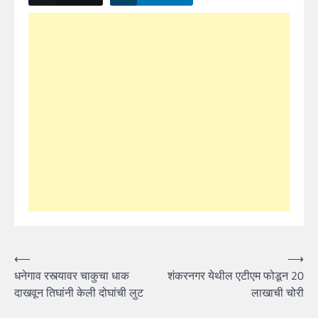
Post
⟵
⟶
धनेगाव रस्त्यावर चाकुचा धाक
शंकरनगर येथील एटीएम फोडून 20
navigation
दाखवून तिघांनी केली दोघांची लुट
लाखाची चोरी