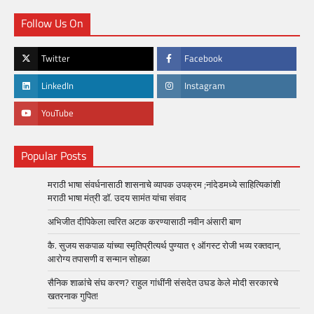
Follow Us On
Twitter
Facebook
LinkedIn
Instagram
YouTube
Popular Posts
मराठी भाषा संवर्धनासाठी शासनाचे व्यापक उपक्रम ;नांदेडमध्ये साहित्यिकांशी
मराठी भाषा मंत्री डॉ. उदय सामंत यांचा संवाद
अभिजीत दीपिकेला त्वरित अटक करण्यासाठी नवीन अंसारी बाण
कै. सुजय सकपाळ यांच्या स्मृतिप्रीत्यर्थ पुण्यात ९ ऑगस्ट रोजी भव्य रक्तदान,
आरोग्य तपासणी व सन्मान सोहळा
सैनिक शाळांचे संघ करण? राहुल गांधींनी संसदेत उघड केले मोदी सरकारचे
खतरनाक गुपित!