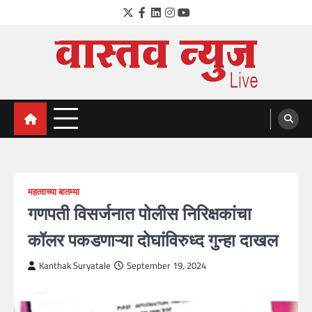
Skip
Twitter
Facebook
LinkedIn
Instagram
YouTube
to
content
VastavNEWSLive.com
a leading NEWS portal of Maharahstra
महत्वाच्या बातम्या
गणपती विसर्जनात पोलीस निरिक्षकांचा
कॉलर पकडणाऱ्या दोघांविरुध्द गुन्हा दाखल
Kanthak Suryatale
September 19, 2024