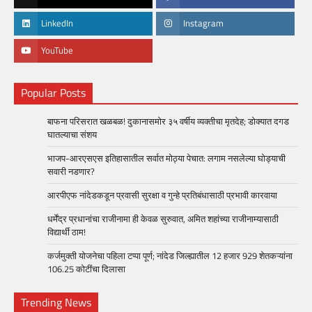
LinkedIn
Instagram
YouTube
Popular Posts
बाफना परिसरात खळबळ! दुकानासमोर ३५ वर्षीय व्यक्तीचा मृतदेह; डोक्यात दगड
घातल्याचा संशय
भाजप-आरएसएस इतिहासातील सर्वात मोठ्या पेचात: लगाम नसलेल्या घोड्याची
सवारी नडणार?
आरपीएफ नांदेडकडून प्रवासी सुरक्षा व गुन्हे प्रतिबंधासाठी प्रभावी कारवाया
धर्मेंद्र प्रधानांचा राजीनामा ही केवळ सुरुवात, अमित शहांच्या राजीनाम्यासाठी
विद्यार्थी ठाम!
कर्जमुक्ती योजनेचा पहिला टप्पा पूर्ण; नांदेड जिल्ह्यातील 12 हजार 929 शेतकऱ्यांना
106.25 कोटींचा दिलासा
Trending News