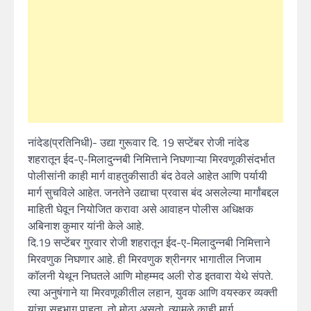
नांदेड(प्रतिनिधी)- उद्या गुरूवार दि. 19 सप्टेंबर रोजी नांदेड
शहरातून ईद-ए-मिलादुन्नबी निमित्ताने निघणाऱ्या मिरवणूकीसंदर्भात
पोलीसांनी काही मार्ग वाहतुकीसाठी बंद ठेवले आहेत आणि पर्यायी
मार्ग सुचविले आहेत. जनतेने उद्याचा प्रवास बंद असलेल्या मार्गांबद्दल
माहिती घेवून नियोजित करावा असे आवाहन पोलीस अधिक्षक
अबिनाश कुमार यांनी केले आहे.
दि.19 सप्टेंबर गुरवार रोजी शहरातून ईद-ए-मिलादुन्नबी निमित्ताने
मिरवणुक निघणार आहे. ही मिरवणुक श्रीनगर भागातील निजाम
कॉलनी येथून निघतले आणि मोहम्मद अली रोड इतवारा येथे संपते.
त्या अनुषंगाने या मिरवणूकीतील लहान, युवक आणि वयस्कर व्यक्ती
यांचा सहभाग पाहता. तो मोठा असतो. त्यामुळे काही मार्ग