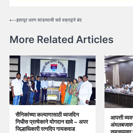
Post
⟵
इसापूर धरण सांडव्याची सर्व वक्रद्वारे बंद
navigation
More Related Articles
सैनिकांच्या कल्याणासाठी ध्वजदिन
आपत्ती व्यव
निधीस प्रत्येकाने योगदान द्यावे – अपर
अंमलबजावणी
जिल्हाधिकारी रत्नदिप गायकवाड
समन्वयावर भ