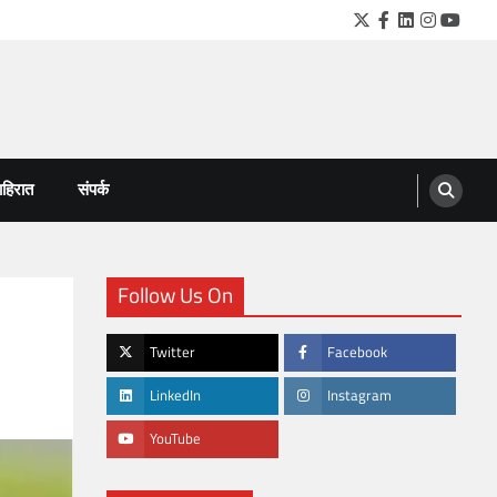
Twitter
Facebook
LinkedIn
Instagra
YouTu
हिरात
संपर्क
Follow Us On
Twitter
Facebook
LinkedIn
Instagram
YouTube