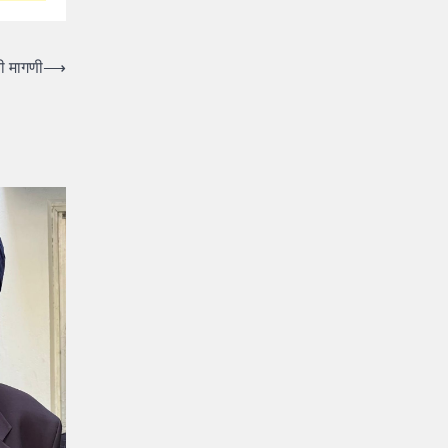
ची मागणी
⟶