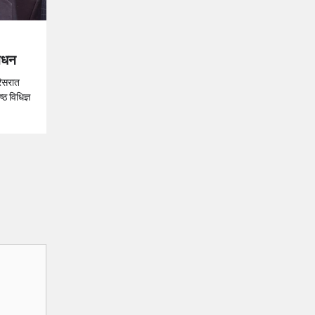
निधन
रिसरात
्ठ विधिज्ञ