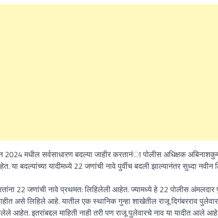
What Is a Front-End Deve
How to Become One, Salary
Kanthak Suryatale
April 30, 202
या सन 2024 मधील सर्वसाधारण बदल्या जाहीर करतानंा पोलीस अधिक्षक अबिनाशकुम
. या बदल्यांच्या यादीमध्ये 22 जणांची नावे पुर्वीच बदली झाल्यानंतर सुध्दा नवीन
ना 22 जणांची नावे प्रथमत: लिहिलेली आहेत. ज्यामध्ये हे 22 पोलीस अंमलदार पु
हीत असे लिहिले आहे. यातील एक स्थानिक गुन्हा शाखेतील राजू दिगंबरराव पुलेवार
आहेत. इतरांबद्दल माहिती नाही तरी पण राजू पुलेवारचे नाव या यादीत आले आहे