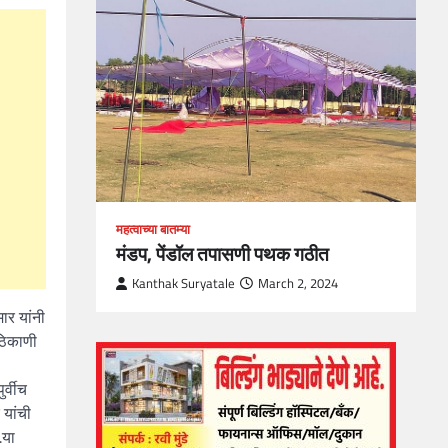
loper?
, Skills
1
महत्वाच्या बातम्या
मंडप, पेंडॉल तपासणी पथक गठीत
Kanthak Suryatale
March 2, 2024
ार यांनी
 ठिकाणी
र्वीच
 यांची
.या