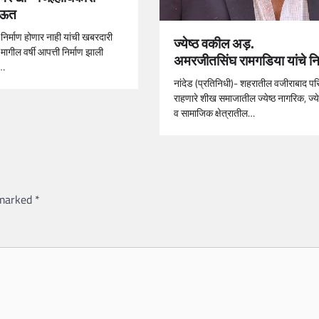
ाऊत
ी निर्माण होणार नाही यांची खबरदारी
ज्येष्ठ वकील अड़.
ी मागील वर्षी आपत्ती निर्माण झाली
अमरजीतसिंघ रामगडिया यांचे 
े…
नांदेड (प्रतिनिधी)- शहरातील वजीराबाद प
राहणारे शीख समाजातील ज्येष्ठ नागरिक, ज्येष
व सामाजिक क्षेत्रातील…
 marked
*