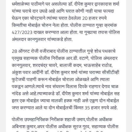
धर्मशाळेच्या पाठीमागे घर असलेल्या डॉ. दीपेश कुमार द्वारकादास शर्मा
यांच्या घराचे दार उघडे आहे आणि घरात कोणी नाही याचा फायदा
घेऊन एका चोरट्याने त्यांच्या घरात ठेवलेला 20 हजार रुपये
किमतीचा मोबाईल चोरुन नेला होता. पोलीस ठाण्यात गुन्हा क्रमांक
427/2023 दाखल करण्यात आला होता. या गुन्ह्याचा तपास पोलिस
अंमलदार कानगुलवार यांच्याकडे होता.
28 ऑगस्ट रोजी वजीराबाद पोलीस ठाण्यातील गुन्हे शोध पथकाचे
प्रमुख सहाय्यक पोलीस निरीक्षक आर.डी. वटाणे, पोलिस अंमलदार
कानगुलवार, शरदचंद्र चावरे, बालाजी कदम, भाऊसाहेब राठोड,
अंकुश पवार आदींनी डॉ. दीपेश कुमार शर्मा यांच्या घराच्या सीसीटीव्ही
फुटेजची पाहणी करून मोबाईल चोराला ओळखले आणि त्याला
पकडून आणले.त्याचे नाव संघरत्न विलास दिपके राहणार देगाव चाळ
नांदेड असे आहे.त्याच्याकडे डॉ. दीपेश कुमार शर्मा यांच्या मोबाईल सह
इतर एक मोबाईल ज्याचा मालकी हक्क नाही असे एकूण दोन मोबाईल
जप्त करण्यात आले या दोन मोबाईलची किंमत 35 हजार रुपये आहे.
पोलीस उपमहानिरिक्षक निरीक्षक शहाजी उमाप,पोलीस अधीक्षक
अबिनाश कुमार,अपर पोलीस अधीक्षक सुरज गुरव, सहाय्यक पोलीस