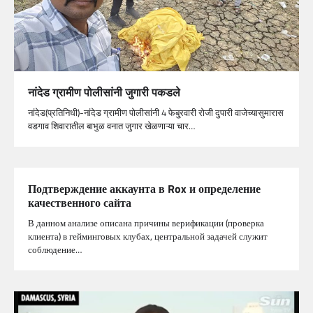
नांदेड ग्रामीण पोलीसांनी जुगारी पकडले
नांदेड(प्रतिनिधी)-नांदेड ग्रामीण पोलीसांनी 4 फेबु्रवारी रोजी दुपारी वाजेच्यासुमारास
वडगाव शिवारातील बाभुळ वनात जुगार खेळणाऱ्या चार…
Подтверждение аккаунта в Rox и определение
качественного сайта
В данном анализе описана причины верификации (проверка
клиента) в гейминговых клубах, центральной задачей служит
соблюдение…