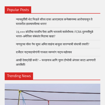
Popular Posts
न्यायमूर्तींशी थेट भिडले सौरव दास! आरएसएस कनेक्शनच्या आरोपापासून ते
घरावरील हल्ल्यापर्यंतचा थरार!
२३,००० कोटींचा परकीय पैसा आणि भारताचे सार्वभौमत्व: FCRA दुरुस्तीमुळे
भारत-अमेरिका संबंधांत मिठाचा खडा?
नागपूरचा पॉवर गेम सुरू! अमित शाहंना बाजूला सारण्याची संघाची तयारी?
दर्जेदार नाट्यप्रयोगांनी गाजला स्वप्नरंग नाट्य महोत्सव
आम्ही देशद्रोही कसे? – फरहनाज आणि नूतन टोप्पोची अंगावर काटा आणणारी
आपबिती!
Trending News