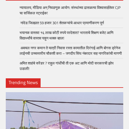
न्यायालय, मीडिया अन् निवडणूक आयोग: संस्थांच्या ढासळत्या विश्वासार्हतेवर CJP
चा सर्जिकल स्ट्राईक!
नांदेड जिल्ह्यात 59 हजार 301 शेतकऱ्यांचे आधार प्रमाणीकरण पूर्ण
भयानक वास्तव! १६ लाख कोटी रुपये परदेशात? भारताचे शिक्षण बजेट आणि
विद्यार्थ्यांचे वास्तव पाहून थक्क व्हाल!
अबचल नगर कमान ते यात्री निवास रस्ता कामातील दिरंगाई आणि बोगस ड्रेनेज
लाईनची उच्चस्तरीय चौकशी करा – जगदीप सिंघ नंबरदार सह नागरिकांची मागणी
अमित शाहंचे सरेंडर ? राहुल गांधींची ती एक अट आणि मोदी सरकारची झोप
उडाली!
Trending News