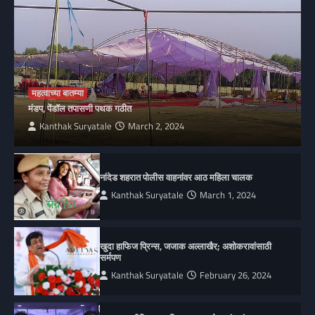
महत्वाच्या बातम्या
मंडप, पेंडॉल तपासणी पथक गठीत
Kanthak Suryatale
March 2, 2024
नांदेड शहरात पोलीस वाहनांवर आठ महिला चालक
Kanthak Suryatale
March 1, 2024
खुदा हाफिज प्रिन्स, जजाक अल्लाखैर; अशोकरावांसाठी
सर्मपण
Kanthak Suryatale
February 26, 2024