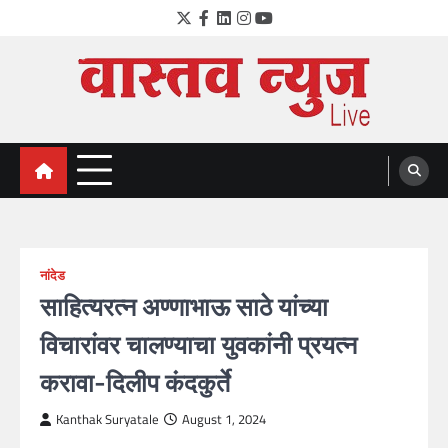
Skip
Twitter
Facebook
LinkedIn
Instagram
YouTube
to
content
VastavNEWSLive.com
a leading NEWS portal of Maharahstra
नांदेड
साहित्यरत्न अण्णाभाऊ साठे यांच्या
विचारांवर चालण्याचा युवकांनी प्रयत्न
करावा-दिलीप कंदकुर्ते
Kanthak Suryatale
August 1, 2024