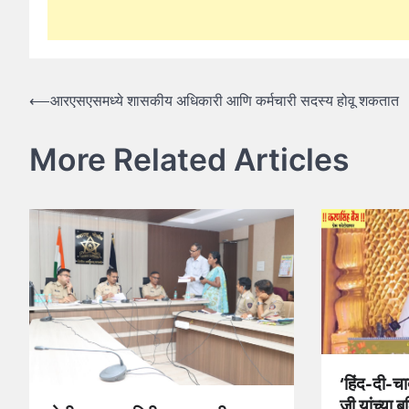
Post
⟵
आरएसएसमध्ये शासकीय अधिकारी आणि कर्मचारी सदस्य होवू शकतात
navigation
More Related Articles
‘हिंद-दी-चा
जी यांच्या ब