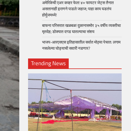
अमेरिकेची एअर कव्हर फेल! ४० फायटर जेट्स तैनात
असतानाही इराणने पाडले जहाज; पाहा काय घडतंय
होर्मुजमध्ये!
बाफना परिसरात खळबळ! दुकानासमोर ३५ वर्षीय व्यक्तीचा
मृतदेह; डोक्यात दगड घातल्याचा संशय
भाजप-आरएसएस इतिहासातील सर्वात मोठ्या पेचात: लगाम
नसलेल्या घोड्याची सवारी नडणार?
Trending News
loper?
, Skills
1