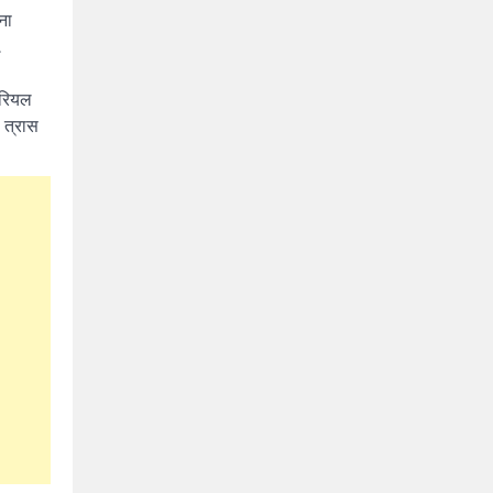
ना
.
ेरियल
ा त्रास