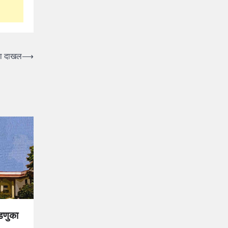
्हा दाखल
⟶
वडणुका