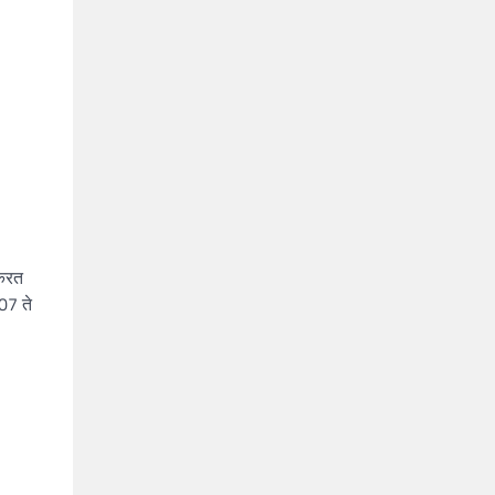
 करत
07 ते