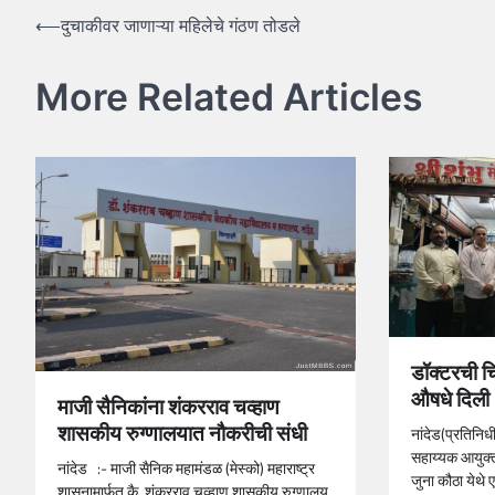
Post
⟵
दुचाकीवर जाणाऱ्या महिलेचे गंठण तोडले
navigation
More Related Articles
डॉक्टरची चि
औषधे दिली
माजी सैनिकांना शंकरराव चव्हाण
शासकीय रुग्णालयात नौकरीची संधी
नांदेड(प्रतिनि
सहाय्यक आयुक्
नांदेड :- माजी सैनिक महामंडळ (मेस्को) महाराष्ट्र
जुना कौठा येथे
शासनामार्फत कै. शंकरराव चव्हाण शासकीय रुग्णालय,