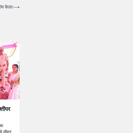
गेम केला
⟶
क्तीपर
ाचा
ध्ये जीवन