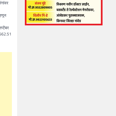
ंगांवर
हणून
्टेंबर
ा 562.51