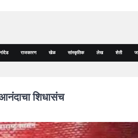
नांदेड
राजकारण
खेळ
सांस्कृतिक
लेख
शेती
जा
 आनंदाचा शिधासंच