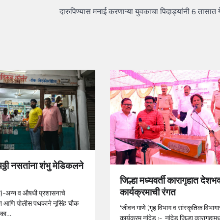
दारुपिण्यास मनाई करणाऱ्या युवकाचा पिदाड्यांनी 6 तासात 
ठ्ठी नसतांना शंभु मेडिकलने
जिल्हा मध्यवर्ती कारागृहात देशभ
कार्यक्रमाची रंगत
धी)-अन्न व औषधी प्रशासनाचे
त आणि पोलीस पथकाने नृसिंह चौक
‘जीवन गाणे ‘,गृह विभाग व सांस्कृतिक विभाग
 एका…
कार्यक्रम नांदेड :- नांदेड जिल्हा कारागृहाम