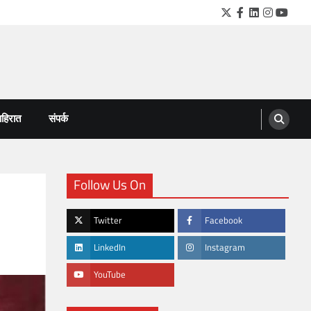
Twitter
Facebook
LinkedIn
Instagra
YouTu
हिरात
संपर्क
Follow Us On
Twitter
Facebook
LinkedIn
Instagram
YouTube