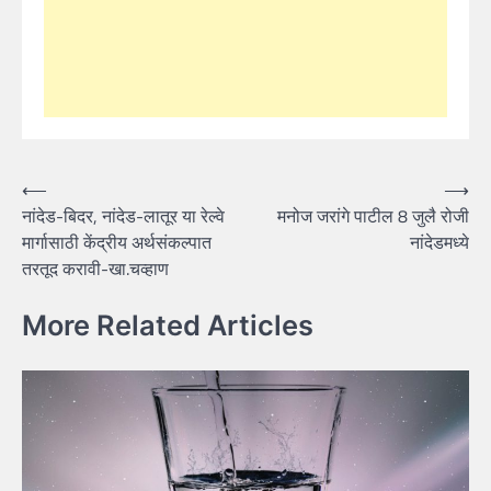
Post
⟵
⟶
नांदेड-बिदर, नांदेड-लातूर या रेल्वे
मनोज जरांगे पाटील 8 जुलै रोजी
navigation
मार्गासाठी केंद्रीय अर्थसंकल्पात
नांदेडमध्ये
तरतूद करावी-खा.चव्हाण
More Related Articles