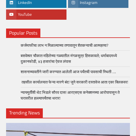
LinkedIn
Instagram
YouTube
Popular Posts
कर्जमाफीचा लाभ न मिळाल्याच्या तणावातून शेतकऱ्याची आत्महत्या?
बसवेश्वर चौकात महिलेच्या गळ्यातील मंगळसूत्र हिसकावले; धर्माबादमध्ये
दुकानफोडी, ४३ हजारांचा ऐवज लंपास
शासनाच्यावतीने जारी करण्यात आलेली आज पर्यंतची पावसाची स्थिती ….
तहसील कार्यालयात फेऱ्या मारणे बंद! जुने सरकारी दस्तावेज आता एका क्लिकवर!
न्यायमूर्तींशी थेट भिडले सौरव दास! आरएसएस कनेक्शनच्या आरोपापासून ते
घरावरील हल्ल्यापर्यंतचा थरार!
Trending News