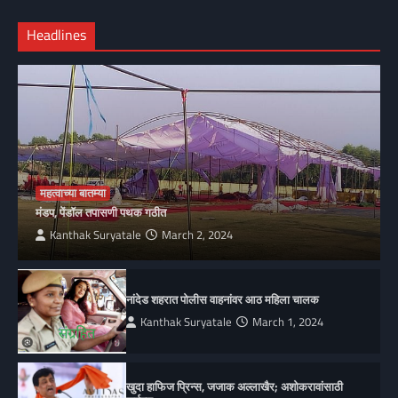
Headlines
महत्वाच्या बातम्या
मंडप, पेंडॉल तपासणी पथक गठीत
Kanthak Suryatale
March 2, 2024
नांदेड शहरात पोलीस वाहनांवर आठ महिला चालक
Kanthak Suryatale
March 1, 2024
खुदा हाफिज प्रिन्स, जजाक अल्लाखैर; अशोकरावांसाठी