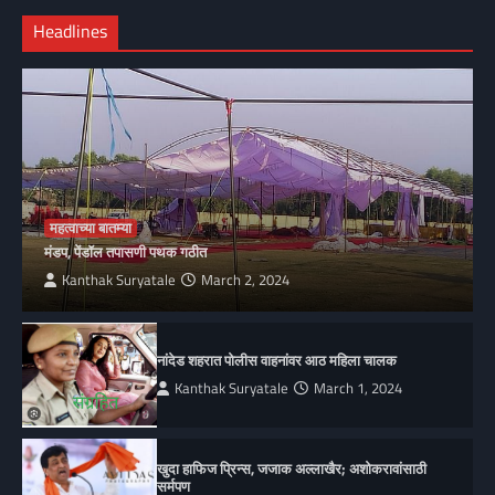
Headlines
महत्वाच्या बातम्या
मंडप, पेंडॉल तपासणी पथक गठीत
Kanthak Suryatale
March 2, 2024
नांदेड शहरात पोलीस वाहनांवर आठ महिला चालक
Kanthak Suryatale
March 1, 2024
खुदा हाफिज प्रिन्स, जजाक अल्लाखैर; अशोकरावांसाठी
सर्मपण