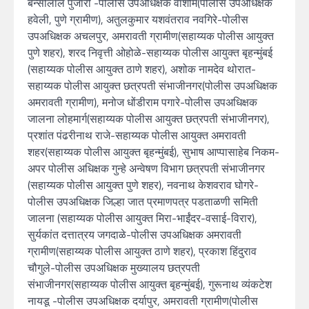
बन्सीलाल पुजारी -पोलीस उपअधिक्षक वाशीम(पोलीस उपअधिक्षक
हवेली, पुणे ग्रामीण), अतुलकुमार यशवंतराव नवगिरे-पोलीस
उपअधिक्षक अचलपुर, अमरावती ग्रामीण(सहाय्यक पोलीस आयुक्त
पुणे शहर), शरद निवृत्ती ओहोळे-सहाय्यक पोलीस आयुक्त बृहन्मुंबई
(सहाय्यक पोलीस आयुक्त ठाणे शहर), अशोक नामदेव थोरात-
सहाय्यक पोलीस आयुक्त छत्रपती संभाजीनगर(पोलीस उपअधिक्षक
अमरावती ग्रामीण), मनोज धोंडीराम पगारे-पोलीस उपअधिक्षक
जालना लोहमार्ग(सहाय्यक पोलीस आयुक्त छत्रपती संभाजीनगर),
प्रशांत पंढरीनाथ राजे-सहाय्यक पोलीस आयुक्त अमरावती
शहर(सहाय्यक पोलीस आयुक्त बृहन्मुंबई), सुभाष आप्पासाहेब निकम-
अपर पोलीस अधिक्षक गुन्हे अन्वेषण विभाग छत्रपती संभाजीनगर
(सहाय्यक पोलीस आयुक्त पुणे शहर), नवनाथ केशवराव घोगरे-
पोलीस उपअधिक्षक जिल्हा जात प्रमाणपत्र पडताळणी समिती
जालना (सहाय्यक पोलीस आयुक्त मिरा-भाईंदर-वसाई-विरार),
सुर्यकांत दत्तात्रय जगदाळे-पोलीस उपअधिक्षक अमरावती
ग्रामीण(सहाय्यक पोलीस आयुक्त ठाणे शहर), प्रकाश हिंदुराव
चौगुले-पोलीस उपअधिक्षक मुख्यालय छत्रपती
संभाजीनगर(सहाय्यक पोलीस आयुक्त बृहन्मुंबई), गुरूनाथ व्यंकटेश
नायडू -पोलीस उपअधिक्षक दर्यापुर, अमरावती ग्रामीण(पोलीस