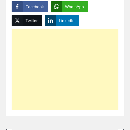
Facebook
WhatsApp
Twitter
LinkedIn
⟵
⟶