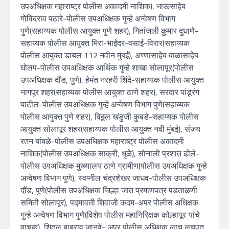
उपअधिक्षक महाराष्ट्र पोलीस अकादमी नाशिक), भाऊसाहेब
गोविंदराव पठारे-पोलीस उपअधिक्षक गुन्हे अन्वेषण विभाग
पुणे(सहाय्यक पोलीस आयुक्त पुणे शहर), गितांजली कुमार दुधाणे-
सहाय्यक पोलीस आयुक्त मिरा-भाईंदर-वसाई-विरार(सहाय्यक
पोलीस आयुक्त डायल 112 नवीन मुंबई), अण्णासाहेब बाळासाहेब
घोलप-पोलीस उपअधिक्षक आर्थिक गुन्हे शाखा सोलापूर(पोलीस
उपअधिक्षक दौंड, पुणे), हेमंत नरहरी शिंदे-सहाय्यक पोलीस आयुक्त
नागपूर शहर(सहाय्यक पोलीस आयुक्त ठाणे शहर), सरदार पांडूरंग
पाटील-पोलीस उपअधिक्षक गुन्हे अन्वेषण विभाग पुणे(सहाय्यक
पोलीस आयुक्त पुणे शहर), विठ्ठल खंडुजी कुबडे-सहाय्यक पोलीस
आयुक्त सोलापूर शहर(सहाय्यक पोलीस आयुक्त नवी मुंबई), संजय
रतन बांबळे-पोलीस उपअधिक्षक महाराष्ट्र पोलीस अकादमी
नाशिक(पोलीस उपअधिक्षक साक्री, धुळे), सोनाली प्रशांत ढोले-
पोलीस उपअधिक्षक मुख्यालय ठाणे ग्रामीण(पोलीस उपअधिक्षक गुन्हे
अन्वेषण विभाग पुणे), स्वप्नील चंद्रशेखर जाधव-पोलीस उपअधिक्षक
दौंड, पुणे(पोलीस उपअधिक्षक जिल्हा जात प्रमाणपत्र पडताळणी
समिती सोलापूर), पद्मावती शिवाजी कदम-अपर पोलीस अधिक्षक
गुन्हे अन्वेषण विभाग पुणे(विशेष पोलीस महानिरिक्षक कोल्हापूर यांचे
वाचक), शितल बाबुराव जानवे- अपर पोलीस अधिक्षक लाच लुचपत