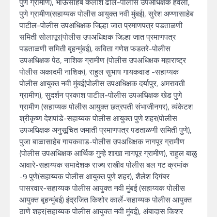
पुणे ग्रामीण), भाऊसाहेब कैलाश ढोले-पोलीस उपअधिक्षक हवेली,
पुणे ग्रामीण(सहाय्यक पोलीस आयुक्त नवी मुंबई), सुरेश अण्णासाहेब
पाटील-पोलीस उपअधिक्षक जिल्हा जात प्रमाणपत्र पडताळणी
समिती सोलापूर(पोलीस उपअधिक्षक जिल्हा जात प्रमाणपत्र
पडताळणी समिती बृहन्मुंबई), कविता गणेश फडतरे-पोलीस
उपअधिक्षक पेठ, नाशिक ग्रामीण (पोलीस उपअधिक्षक महाराष्ट्र
पोलीस अकादमी नाशिक), राहुल सुभाष गायकवाड -सहाय्यक
पोलीस आयुक्त नवी मुंबई(पोलीस उपअधिक्षक दर्यापुर, अमरावती
ग्रामीण), सुदर्शन प्रकाश पाटील-पोलीस उपअधिक्षक खेड पुणे
ग्रामीण (सहाय्यक पोलीस आयुक्त छत्रपती संभाजीनगर), व्यंकेटश
श्रीकृष्ण देशपांडे-सहाय्यक पोलीस आयुक्त पुणे शहर(पोलीस
उपअधिक्षक अनुसूचित जमाती प्रमाणपत्र पडताळणी समिती पुणे),
पुजा बाळासाहेब गायकवाड-पोलीस उपअधिक्षक नागपूर ग्रामीण
(पोलीस उपअधिक्षक आर्थिक गुन्हे शाखा नागपूर ग्रामीण), राहुल बाळु
आवारे-सहाय्यक समादेशक राज्य राखीव पोलीस बल गट क्रमांक
-9 पुणे(सहाय्यक पोलीस आयुक्त पुणे शहर), शैलेश दिगंबर
पासरवार-सहाय्यक पोलीस आयुक्त नवी मुंबई (सहाय्यक पोलीस
आयुक्त बृहन्मुंबई) इंद्रजित किशोर कार्ले-सहाय्यक पोलीस आयुक्त
ठाणे शहर(सहाय्यक पोलीस आयुक्त नवी मुंबई), अंबादास किशर