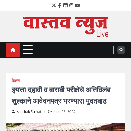
Skip
Twitter
Facebook
LinkedIn
Instagram
YouTube
to
content
VastavNEWSLive.com
a leading NEWS portal of Maharahstra
शिक्षण
इयत्ता दहावी व बारावी परीक्षेचे अतिविलंब
शुल्काने आवेदनपत्र भरण्यास मुदतवाढ
Kanthak Suryatale
June 25, 2024