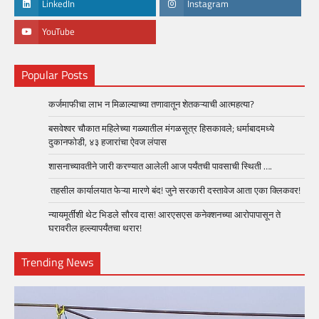
LinkedIn
Instagram
YouTube
Popular Posts
कर्जमाफीचा लाभ न मिळाल्याच्या तणावातून शेतकऱ्याची आत्महत्या?
बसवेश्वर चौकात महिलेच्या गळ्यातील मंगळसूत्र हिसकावले; धर्माबादमध्ये
दुकानफोडी, ४३ हजारांचा ऐवज लंपास
शासनाच्यावतीने जारी करण्यात आलेली आज पर्यंतची पावसाची स्थिती ….
तहसील कार्यालयात फेऱ्या मारणे बंद! जुने सरकारी दस्तावेज आता एका क्लिकवर!
न्यायमूर्तींशी थेट भिडले सौरव दास! आरएसएस कनेक्शनच्या आरोपापासून ते
घरावरील हल्ल्यापर्यंतचा थरार!
Trending News