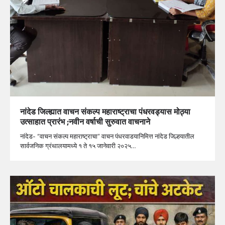
नांदेड जिल्ह्यात वाचन संकल्प महाराष्ट्राचा पंधरवड्यास मोठ्या
उत्साहात प्रारंभ ;नवीन वर्षाची सुरुवात वाचनाने
नांदेड- “वाचन संकल्प महाराष्ट्राचा” वाचन पंधरवाडयानिमित्त नांदेड जिल्हयातील
सार्वजनिक ग्रंथालयामध्ये १ ते १५ जानेवारी २०२५…