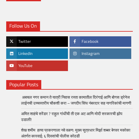
Follow Us On
Twitter
Facebook
LinkedIn
Instagram
YouTube
Popular Posts
अबचल नगर कमान ते यात्री निवास रस्ता कामातील दिरंगाई आणि बोगस ड्रेनेज
लाईनची उच्चस्तरीय चौकशी करा – जगदीप सिंघ नंबरदार सह नागरिकांची मागणी
अमित शाहंचे सरेंडर ? राहुल गांधींची ती एक अट आणि मोदी सरकारची झोप
उडाली!
शेख शमीम हत्या प्रकरणाला नवे वळण: मुख्य सूत्रधार मिर्झा शब्बर बेगवर मकोका
अंतर्गत कारवाई; ६ दिवसांची पोलीस कोठडी