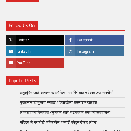
Follow Us On
Twitter
Facebook
LinkedIn
Instagram
YouTube
Popular Posts
अनुसूचित जाती आरक्षण उपवर्गीकरणाच्या विरोधात नांदेडात उद्या महामोर्चा
गुप्तधनासाठी मुलींचा नरबळी? विवाहितेच्या तक्रारीने खळबळ
लोकशाहीच्या पिंजऱ्यात धनुष्यबाण आणि घटनात्मक संस्थांची सत्त्वपरीक्षा
नांदेडमध्ये घरफोडी, मंदिरातील दानपेटी फोडून रोकड लंपास