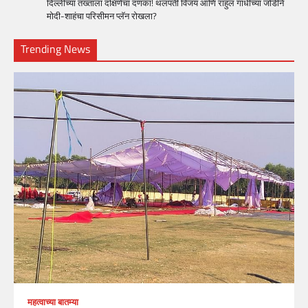
दिल्लीच्या तख्ताला दक्षिणेचा दणका! थलपती विजय आणि राहुल गांधींच्या जोडीने
मोदी-शाहंचा परिसीमन प्लॅन रोखला?
Trending News
महत्वाच्या बातम्या