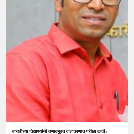
बारावीच्या विद्यार्थ्यांनी तणावमुक्त वातावरणात परीक्षा द्यावी :