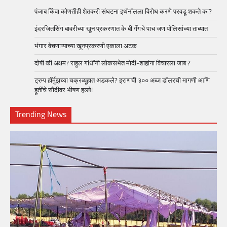
पंजाब किंवा कोणतीही शेतकरी संघटना इथॅनॉलला विरोध करणे परवडू शकते का?
इंदरजितसिंग बावरीच्या खून प्रकरणात के बी गँगचे पाच जण पोलिसांच्या ताब्यात
भंगार वेचणाऱ्याच्या खूनप्रकरणी एकाला अटक
दोषी की अक्षम? राहुल गांधींनी लोकसभेत मोदी-शाहांना विचारला जाब ?
ट्रम्प हॉर्मुझच्या चक्रव्यूहात अडकले? इराणची ३०० अब्ज डॉलरची मागणी आणि
हूतींचे सौदीवर भीषण हल्ले!
Trending News