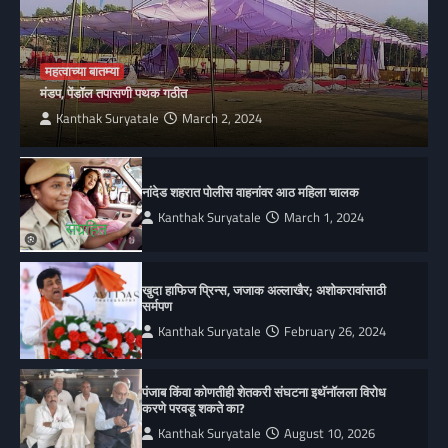
महत्वाच्या बातम्या
मंडप, पेंडॉल तपासणी पथक गठीत
Kanthak Suryatale
March 2, 2024
नांदेड शहरात पोलीस वाहनांवर आठ महिला चालक
Kanthak Suryatale
March 1, 2024
खुदा हाफिज प्रिन्स, जजाक अल्लाखैर; अशोकरावांसाठी
सर्मपण
Kanthak Suryatale
February 26, 2024
पंजाब किंवा कोणतीही शेतकरी संघटना इथॅनॉलला विरोध
करणे परवडू शकते का?
Kanthak Suryatale
August 10, 2026