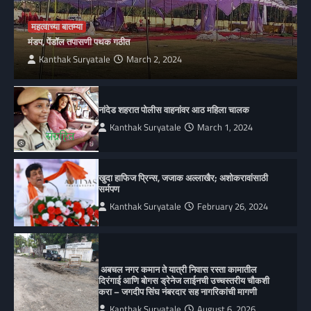
महत्वाच्या बातम्या
मंडप, पेंडॉल तपासणी पथक गठीत
Kanthak Suryatale
March 2, 2024
नांदेड शहरात पोलीस वाहनांवर आठ महिला चालक
Kanthak Suryatale
March 1, 2024
खुदा हाफिज प्रिन्स, जजाक अल्लाखैर; अशोकरावांसाठी
सर्मपण
Kanthak Suryatale
February 26, 2024
अबचल नगर कमान ते यात्री निवास रस्ता कामातील
दिरंगाई आणि बोगस ड्रेनेज लाईनची उच्चस्तरीय चौकशी
करा – जगदीप सिंघ नंबरदार सह नागरिकांची मागणी
Kanthak Suryatale
August 6, 2026