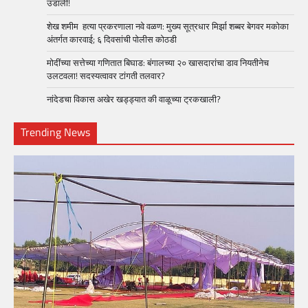
उडाली!
शेख शमीम हत्या प्रकरणाला नवे वळण: मुख्य सूत्रधार मिर्झा शब्बर बेगवर मकोका
अंतर्गत कारवाई; ६ दिवसांची पोलीस कोठडी
मोदींच्या सत्तेच्या गणितात बिघाड: बंगालच्या २० खासदारांचा डाव नियतीनेच
उलटवला! सदस्यत्वावर टांगती तलवार?
नांदेडचा विकास अखेर खड्ड्यात की वाळूच्या ट्रकखाली?
Trending News