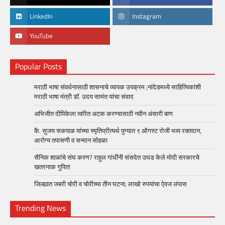
LinkedIn
Instagram
YouTube
Popular Posts
मराठी भाषा संवर्धनासाठी शासनाचे व्यापक उपक्रम ;नांदेडमध्ये साहित्यिकांशी
मराठी भाषा मंत्री डॉ. उदय सामंत यांचा संवाद
अभिजीत दीपिकेला त्वरित अटक करण्यासाठी नवीन अंसारी बाण
कै. सुजय सकपाळ यांच्या स्मृतिप्रीत्यर्थ पुण्यात ९ ऑगस्ट रोजी भव्य रक्तदान,
आरोग्य तपासणी व सन्मान सोहळा
सैनिक शाळांचे संघ करण? राहुल गांधींनी संसदेत उघड केले मोदी सरकारचे
खतरनाक गुपित!
जिल्ह्यात जबरी चोरी व चोरीच्या तीन घटना; लाखो रुपयांचा ऐवज लंपास
Trending News