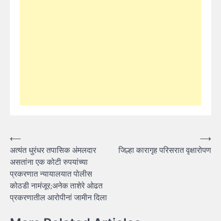
Post
⟵
⟶
अत्यंत धुरंधर तपासिक अंमलदार
जिल्हा कारागृह परिसरात वृक्षारोपण
navigation
असतांना एक कोटी रुपयांच्या
प्रकरणात न्यायालयात पोलीस
कोठडी नामंजूर;अनेक ताशेरे ओढत
प्रकरणातील आरोपीनां जामीन दिला