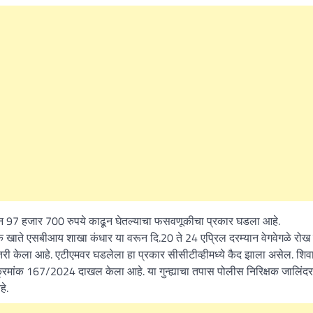
What Is a Front-End Deve
How to Become One, Salary
Kanthak Suryatale
April 30, 202
त्यातून 97 हजार 700 रुपये काढून घेतल्याचा फसवणूकीचा प्रकार घडला आहे.
े बॅंक खाते एसबीआय शाखा कंधार या वरून दि.20 ते 24 एप्रिल दरम्यान वेगवेगळे रोख 
 तरी केला आहे. एटीएमवर घडलेला हा प्रकार सीसीटीव्हीमध्ये कैद झाला असेल. शि
 क्रमांक 167/2024 दाखल केला आहे. या गुन्ह्याचा तपास पोलीस निरिक्षक जालिंदर 
हे.