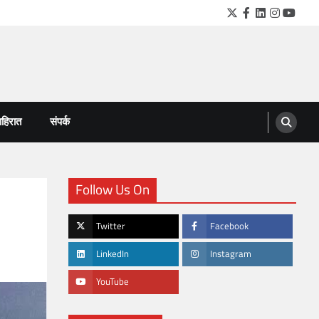
Twitter
Facebook
LinkedIn
Instagra
YouTu
हिरात
संपर्क
Follow Us On
Twitter
Facebook
LinkedIn
Instagram
YouTube