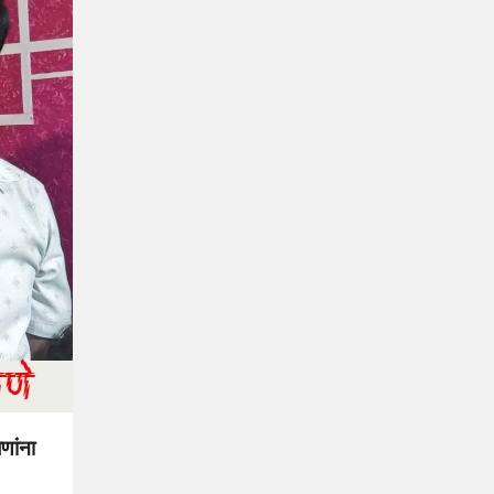
णांना