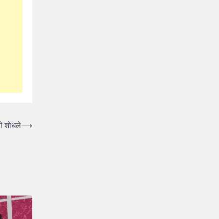
ी शोधले
⟶