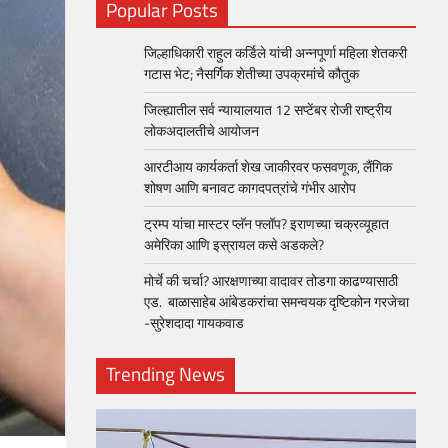
Popular Posts
जिल्हाधिकारी राहुल कर्डिले यांची अन्नपूर्णा महिला शेतकरी
गटास भेट; नैसर्गिक शेतीच्या उपक्रमांचे कौतुक
जिल्ह्यातील सर्व न्यायालयात 12 सप्टेंबर रोजी राष्ट्रीय
लोकअदालतीचे आयोजन
आरटीआय कार्यकर्ता शेख जाकीरवर फसवणूक, लैंगिक
शोषण आणि बनावट कागदपत्रांचे गंभीर आरोप
ट्रम्प यांचा मास्टर प्लॅन फ्लॉप? इराणच्या चक्रव्यूहात
अमेरिका आणि इस्रायल कसे अडकले?
मोर्चे की चर्चा? आरक्षणाच्या वादावर तोडगा काढण्यासाठी
एड. बाळासाहेब आंबेडकरांचा समन्वयक दृष्टिकोन गरजेचा
-सुरेशदादा गायकवाड
Trending News