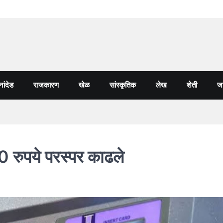
नांदेड
राजकारण
खेळ
सांस्कृतिक
लेख
शेती
जा
 रुपये परस्पर काढले