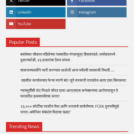
LinkedIn
Instagram
YouTube
Popular Posts
बसवेश्वर चौकात महिलेच्या गळ्यातील मंगळसूत्र हिसकावले; धर्माबादमध्ये
दुकानफोडी, ४३ हजारांचा ऐवज लंपास
शासनाच्यावतीने जारी करण्यात आलेली आज पर्यंतची पावसाची स्थिती ….
तहसील कार्यालयात फेऱ्या मारणे बंद! जुने सरकारी दस्तावेज आता एका क्लिकवर!
न्यायमूर्तींशी थेट भिडले सौरव दास! आरएसएस कनेक्शनच्या आरोपापासून ते
घरावरील हल्ल्यापर्यंतचा थरार!
२३,००० कोटींचा परकीय पैसा आणि भारताचे सार्वभौमत्व: FCRA दुरुस्तीमुळे
भारत-अमेरिका संबंधांत मिठाचा खडा?
Trending News