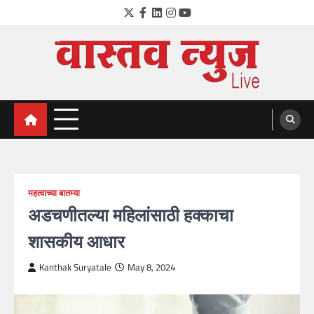
Skip
Twitter
Facebook
LinkedIn
Instagram
YouTube
to
content
VastavNEWSLive.com
a leading NEWS portal of Maharahstra
महत्वाच्या बातम्या
अडचणीतल्या महिलांसाठी हक्काचा
शासकीय आधार
Kanthak Suryatale
May 8, 2024