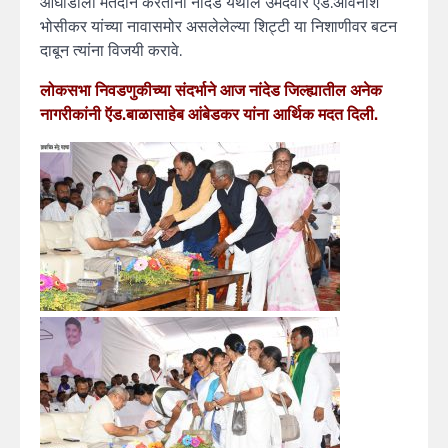
आघाडीला मतदान करतांना नांदेड येथील उमेदवार ऍड.अविनाश
भोसीकर यांच्या नावासमोर असलेलेल्या शिट्टी या निशाणीवर बटन
दाबून त्यांना विजयी करावे.
लोकसभा निवडणुकीच्या संदर्भाने आज नांदेड जिल्ह्यातील अनेक
नागरीकांनी ऍड.बाळासाहेब आंबेडकर यांना आर्थिक मदत दिली.