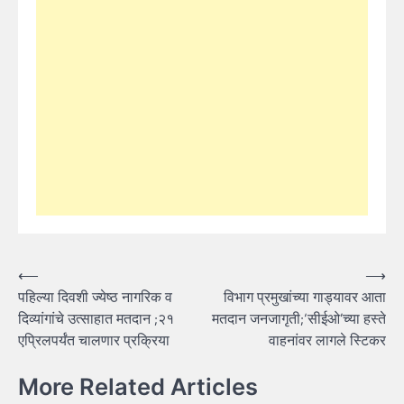
Post
⟵
⟶
पहिल्‍या दिवशी ज्येष्ठ नागरिक व
विभाग प्रमुखांच्‍या गाड्यावर आता
navigation
दिव्यांगांचे उत्‍साहात मतदान ;२१
मतदान जनजागृती;‘सीईओ’च्‍या हस्‍ते
एप्रिलपर्यंत चालणार प्रक्रिया
वाहनांवर लागले स्टिकर
More Related Articles