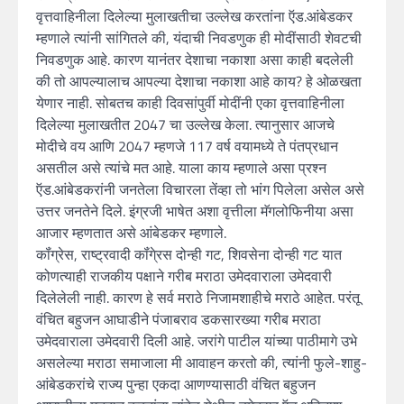
वृत्तवाहिनीला दिलेल्या मुलाखतीचा उल्लेख करतांना ऍड.आंबेडकर
म्हणाले त्यांनी सांगितले की, यंदाची निवडणुक ही मोदींसाठी शेवटची
निवडणुक आहे. कारण यानंतर देशाचा नकाशा असा काही बदलेली
की तो आपल्यालाच आपल्या देशाचा नकाशा आहे काय? हे ओळखता
येणार नाही. सोबतच काही दिवसांपुर्वी मोदींनी एका वृत्तवाहिनीला
दिलेल्या मुलाखतीत 2047 चा उल्लेख केला. त्यानुसार आजचे
मोदीचे वय आणि 2047 म्हणजे 117 वर्ष वयामध्ये ते पंतप्रधान
असतील असे त्यांचे मत आहे. याला काय म्हणाले असा प्रश्न
ऍड.आंबेडकरांनी जनतेला विचारला तेंव्हा तो भांग पिलेला असेल असे
उत्तर जनतेने दिले. इंग्रजी भाषेत अशा वृत्तीला मॅगलोफिनीया असा
आजार म्हणतात असे आंबेडकर म्हणाले.
कॉंग्रेस, राष्ट्रवादी कॉंगे्रस दोन्ही गट, शिवसेना दोन्ही गट यात
कोणत्याही राजकीय पक्षाने गरीब मराठा उमेदवाराला उमेदवारी
दिलेलेली नाही. कारण हे सर्व मराठे निजामशाहीचे मराठे आहेत. परंतू
वंचित बहुजन आघाडीने पंजाबराव डकसारख्या गरीब मराठा
उमेदवाराला उमेदवारी दिली आहे. जरांगे पाटील यांच्या पाठीमागे उभे
असलेल्या मराठा समाजाला मी आवाहन करतो की, त्यांनी फुले-शाहु-
आंबेडकरांचे राज्य पुन्हा एकदा आणण्यासाठी वंचित बहुजन