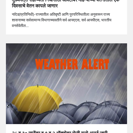
दिवसाचे वेतन कापले जाणार
नांदेड(प्रतिनिधी)-राज्यातील अतिवृष्टी आणि पुरपरिस्थितीला अनुसरून राज्य
शासनाच्या सर्वसामान्य विभागाच्यावतीने सर्व आयएएस, सर्व आयपीएस, भारतीय
वनसेवेतील…
२८ व ३० सप्टेंबर व १ व २ ऑक्टोबर रोजी यलो अलर्ट जारी