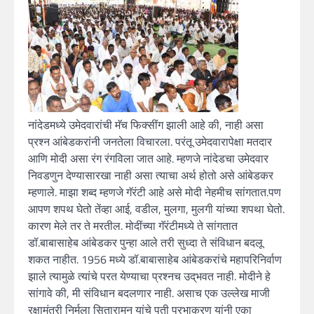
नांदेडमध्ये उमेदवारांची मॅच फिक्सींग झाली आहे की, नाही असा
प्रश्न आंबेडकरांनी जनतेला विचारला. परंतू उमेदवारापेक्षा मतदार
आणि मोदी असा रंग रंगविला जात आहे. म्हणजे नांदेडचा उमेदवार
निवडणुन देण्यासारखा नाही असा त्याचा अर्थ होतो असे आंबेडकर
म्हणाले. माझा शब्द म्हणजे गॅरंटी आहे असे मोदी नेहमीच सांगतात.पण
आपण शपथ घेतो तेंव्हा आई, वडील, मुलगा, मुलगी यांच्या शपथा घेतो.
कारण मेले तर ते मरतील. मोदींच्या गॅरंटीमध्ये ते सांगतात
डॉ.बाबासाहेब आंबेडकर पुन्हा आले तरी सुध्दा ते संविधान बदलू
शकत नाहीत. 1956 मध्ये डॉ.बाबासाहेब आंबेडकरांचे महापरिनिर्वाण
झाले त्यामुळे त्यांचे परत येण्याचा प्रश्नच उद्‌भवत नाही. मोदीने हे
सांगावे की, मी संविधान बदलणार नाही. असाच एक उल्लेख माजी
रक्षामंत्री निर्मला सितारामन यांचे पती प्रभाकरण यांनी एका