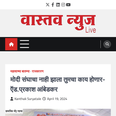
Skip
Twitter
Facebook
LinkedIn
Instagram
YouTube
to
content
VastavNEWSLive.com
a leading NEWS portal of Maharahstra
महत्वाच्या बातम्या
राजकारण
मोदी संघाचा नाही झाला तुमचा काय होणार-
ऍड.प्रकाश आंबेडकर
Kanthak Suryatale
April 19, 2024