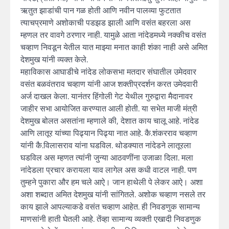
ऋतुत झाडांची पान गळ होती आणि नवीन पालव्या फुटतात
त्याचप्रमाणे अशोकाची पडझड झाली आणि वसंत बहरला अस
म्हणल तर वावगे ठरणार नाही. यामुळे आता नांदेडमध्ये नक्कीच वसंत
चव्हाण निवडून येतील यात माझ्या मनात काही शंका नाही असे अमित
देशमुख यांनी व्यक्त केले.
महाविकास आघाडीचे नांदेड लोकसभा मतदार संघातील उमेदवार
वसंत बळवंतराव चव्हाण यांनी आज शक्तीप्रदर्शन करत उमेदवारी
अर्ज दाखल केला. यानंतर हिंगोली गेट येथील गुरुद्वारा मैदानावर
जाहीर सभा आयोजित करण्यात आली होती. या सभेत माजी मंत्री
देशमुख बोलत असतांना म्हणाले की, देशात काय चालू आहे. नांदेड
आणि लातूर यांच्या पिढ्यान पिढ्या नात आहे. कै.शंकरराव चव्हाण
यांनी कै.विलासराव यांना घडविल. थोडक्यात नांदेडने लातूरला
घडविल अस म्हणत त्यांनी जुन्या आठवणींना उजाळा दिला. मला
नांदेडला प्रचार करायला याव लागेल अस कधी वाटल नाही. पण
तुम्हने पुकारा और हम चले आऐ। जान हाथेली पे लेकर आऐ। अशा
अशा शब्दात अमित देशमुख यांनी सांगितले. अशोक चव्हाण नसले तर
काय झाले आपल्याकडे वसंत चव्हाण आहेत. ही निवडणुक सामान्य
माणसांनी हाती घेतली आहे. तेंव्हा सामान्य व्यक्ती एखादी निवडणुक