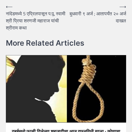
Post
⟵
⟶
नांदेडमध्ये 5 एप्रिलपासून प.पू. स्वामी
बुधवारी ९ अर्ज ; आतापर्यंत २० अर्ज
navigation
श्री प्रिया शरणजी महाराज यांची
दाखल
श्रीराम कथा
More Related Articles
दुबईमध्ये फासी दिलेल्या शहजादीचा आज दफनविधी झाला ; कोणाचा