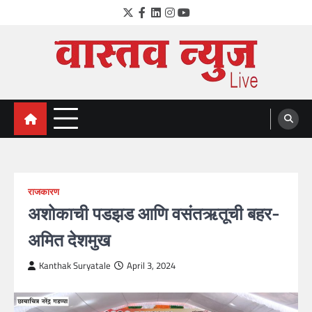
Skip
Twitter
Facebook
LinkedIn
Instagram
YouTube
to
content
VastavNEWSLive.com
a leading NEWS portal of Maharahstra
राजकारण
अशोकाची पडझड आणि वसंतऋतूची बहर-
अमित देशमुख
Kanthak Suryatale
April 3, 2024