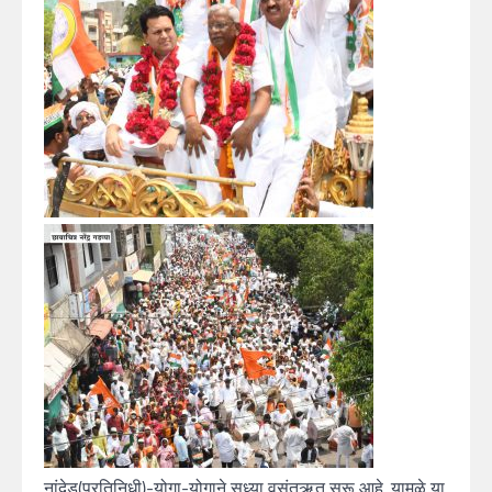
नांदेड(प्रतिनिधी)-योगा-योगाने सध्या वसंतऋतु सुरू आहे. यामुळे या