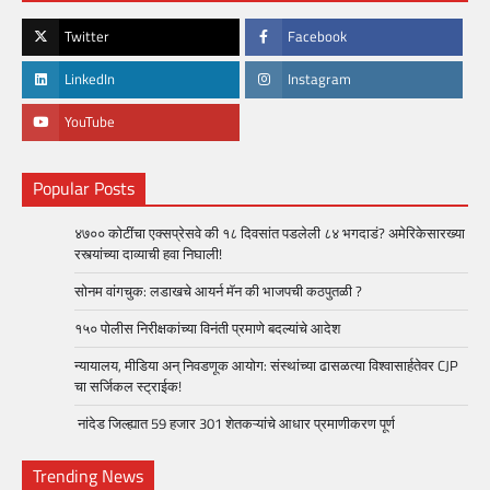
Twitter
Facebook
LinkedIn
Instagram
YouTube
Popular Posts
४७०० कोटींचा एक्सप्रेसवे की १८ दिवसांत पडलेली ८४ भगदाडं? अमेरिकेसारख्या
रस्त्यांच्या दाव्याची हवा निघाली!
सोनम वांगचुक: लडाखचे आयर्न मॅन की भाजपची कठपुतळी ?
१५० पोलीस निरीक्षकांच्या विनंती प्रमाणे बदल्यांचे आदेश
न्यायालय, मीडिया अन् निवडणूक आयोग: संस्थांच्या ढासळत्या विश्वासार्हतेवर CJP
चा सर्जिकल स्ट्राईक!
नांदेड जिल्ह्यात 59 हजार 301 शेतकऱ्यांचे आधार प्रमाणीकरण पूर्ण
Trending News