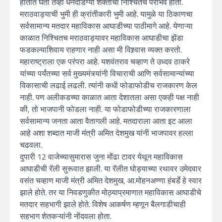
हातात घेतो तेंव्हा धनदांडग्या शक्तीचा निश्चितच पराभव होतो.
मराठवाड्याची भुमी ही क्रांतीकारी भुमी आहे. यामुळे या ठिकाणचा
सर्वसामान्य मतदार महाविकास आघाडीच्या पाठीमागे आहे. येणाऱ्या
काळात निश्चितच मराठवाड्यावर महाविकास आघाडीचा झेंडा
फडकल्याशिवाय राहणार नाही असा मी विश्र्वास व्यक्त करतो.
महाराष्ट्राला एक परंपरा आहे. यशवंतराव चव्हाण ते उध्दव ठाकरे
यांच्या पर्यंतच्या सर्व मुख्यमंत्र्यांनी विचाराची आणि सर्वसामान्यांच्या
विकासाची लढाई लढली. त्यांनी कधी फोडाफोडीच राजकारण केल
नाही. पण अलीकडच्या काळात आता देशातला असा एकही पक्ष नाही
की, तो भाजपानी फोडला नाही. या फोडाफोडीच्या राजकारणाला
सर्वसामान्य जनता आता वैतागली आहे. मतदाराला आता इट आला
आहे अशा शब्दात माजी मंत्री अमित देशमुख यांनी भाजपावर हल्ला
चढवला.
दुपारी 12 वाजेच्यासुमारास जुना मोंढा टावर येथून महाविकास
आघाडीची रॅली सुरूवात झाली. या रॅलीत घोड्याच्या रथावर उमेदवार
वसंत चव्हाण माजी मंत्री अमित देशमुख, आ.मोहनअण्णा हंबर्डे हे स्वार
झाले होते. तर या निवडणुकीत मोठ्याप्रमाणात महाविकास आघाडीचे
मतदार सहभागी झाले होते. विशेष आकर्षण म्हणून बैलगाडीचाही
सहभाग शेतकऱ्यांनी नोंदवला होता.