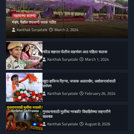
महत्वाच्या बातम्या
मंडप, पेंडॉल तपासणी पथक गठीत
Kanthak Suryatale
March 2, 2024
नांदेड शहरात पोलीस वाहनांवर आठ महिला चालक
Kanthak Suryatale
March 1, 2024
खुदा हाफिज प्रिन्स, जजाक अल्लाखैर; अशोकरावांसाठी
सर्मपण
Kanthak Suryatale
February 26, 2024
गुप्तधनासाठी मुलींचा नरबळी? विवाहितेच्या तक्रारीने
खळबळ
Kanthak Suryatale
August 8, 2026