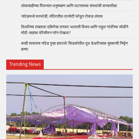
लोकशाहीच्या पिंजऱ्यात धनुष्यबाण आणि घटनात्मक संस्थांची सत्त्वपरीक्षा
नांदेडमध्ये घरफोडी, मंदिरातील दानपेटी फोडून रोकड लंपास
दिल्लीच्या तख्ताला दक्षिणेचा दणका! थलपती विजय आणि राहुल गांधींच्या जोडीने
मोदी-शाहंचा परिसीमन प्लॅन रोखला?
काही तासातच नांदेड पुन्हा हादरले! सिडकोतील दूध डेअरीजवळ युवकाची निर्घृण
हत्या!
Trending News