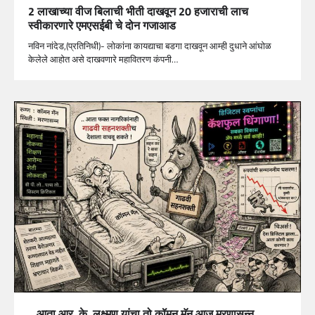
2 लाखाच्या वीज बिलाची भीती दाखवून 20 हजाराची लाच
स्वीकारणारे एमएसईबी चे दोन गजाआड
नविन नांदेड,(प्रतिनिधी)- लोकांना कायद्याचा बडगा दाखवून आम्ही दुधाने आंघोळ
केलेले आहोत असे दाखवणारे महावितरण कंपनी…
.. आता आर. के. लक्ष्मण यांचा तो कॉमन मॅन आज मरणासन्न