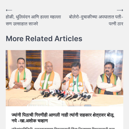
Post
⟵
⟶
होळी, धुलिवंदन आणि हल्ला महल्ला
बोलेरो-दुचाकीच्या अपघातात पती-
navigation
सण उत्साहात साजरे
पत्नी ठार
More Related Articles
ज्यांनी पिठाची गिरणीही आणली नाही त्यांनी सहकार क्षेत्रावर बोलू
नये -खा.अशोक चव्हाण
नांदेड(प्रतिनिधी)-मराठवाड्याच्या विकासासाठी किंवा जिल्ह्याच्या विकासासाठी काय