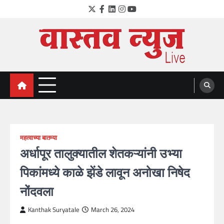
Skip
Twitter
Facebook
LinkedIn
Instagram
YouTube
to
content
VastavNEWSLive.com
a leading NEWS portal of Maharahstra
महत्वाच्या बातम्या
अर्धापूर तालुक्यातील शेतकऱ्यांनी उभ्या
पिकांमध्ये काळे झेंडे लावून अनोखा निषेद
नोंदवला
Kanthak Suryatale
March 26, 2024