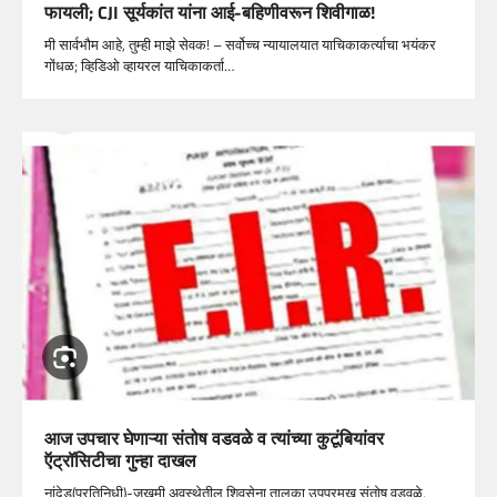
फायली; CJI सूर्यकांत यांना आई-बहिणीवरून शिवीगाळ!
मी सार्वभौम आहे, तुम्ही माझे सेवक! – सर्वोच्च न्यायालयात याचिकाकर्त्याचा भयंकर
गोंधळ; व्हिडिओ व्हायरल याचिकाकर्ता…
आज उपचार घेणाऱ्या संतोष वडवळे व त्यांच्या कुटूंबियांवर
ऍट्रॉसिटीचा गुन्हा दाखल
नांदेड(प्रतिनिधी)-जखमी अवस्थेतील शिवसेना तालुका उपप्रमुख संतोष वडवळे,