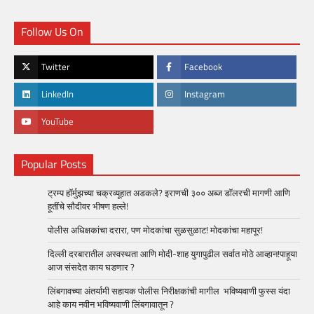
Follow Us On
Twitter
Facebook
LinkedIn
Instagram
YouTube
Popular Posts
ट्रम्प हॉर्मुझच्या चक्रव्यूहात अडकले? इराणची ३०० अब्ज डॉलरची मागणी आणि
हूतींचे सौदीवर भीषण हल्ले!
पोलीस अधिक्षकांचा दरारा, पण मोदकांचा सुळसुळाट! मोदकांचा महापूर!
दिल्ली दरबारातील अस्वस्थता आणि मोदी-शाह युगापुढील सर्वात मोठे आव्हान!पाहूया
आज संसदेत काय घडणार ?
लिंबगावच्या अंतर्यामी सहायक पोलीस निरीक्षकांची मागील भविष्यवाणी फुस्स यंदा
आहे काय नवीन भविष्यवाणी लिंबगावातून ?