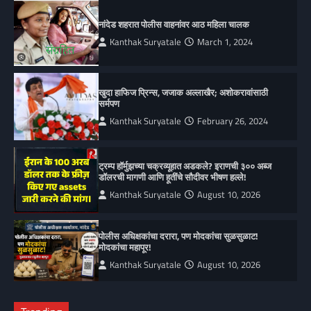
नांदेड शहरात पोलीस वाहनांवर आठ महिला चालक
Kanthak Suryatale
March 1, 2024
खुदा हाफिज प्रिन्स, जजाक अल्लाखैर; अशोकरावांसाठी
सर्मपण
Kanthak Suryatale
February 26, 2024
ट्रम्प हॉर्मुझच्या चक्रव्यूहात अडकले? इराणची ३०० अब्ज
डॉलरची मागणी आणि हूतींचे सौदीवर भीषण हल्ले!
Kanthak Suryatale
August 10, 2026
पोलीस अधिक्षकांचा दरारा, पण मोदकांचा सुळसुळाट!
मोदकांचा महापूर!
Kanthak Suryatale
August 10, 2026