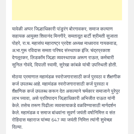
यावेळी अप्पर जिल्हाधिकारी पांडुरंग बोरगावकर, समाज कल्याण
सहायक आयुक्त शिवानंद मिनगीरे, समतादूत बार्टी श्रीमती सुजाता
पोहरे, रा.च. महासंघ महाराष्ट्र प्रदेश अध्यक्ष माधवराव गायकवाड,
अ.भा.गुरू रविदास समता परिषद संस्थापक इंजि. चंद्रप्रकाश
देगलूरकर, लिडकॉम जिल्हा व्यवस्थापक अरूण राऊत, कर्मचारी
सुनिल गोवंदे, दिपाली स्वामी, सुरेखा कांबळे यांची उपस्थिती होती.
मोठया प्रमाणात महामंडळ स्वरोजगारासाठी कर्ज पुरवठा व शैक्षणीक
कर्ज उपलब्ध आहे. महामंडळ स्वरोजगारासाठी कर्ज पुरवठा व
शैक्षणिक कर्ज उपलब्ध करून देत असल्याने चर्मकार समाजाने पुरेपुर
लाभ घ्यावा, असे प्रतिपादन जिल्हाधिकारी अभिजीत राऊत यांनी
केले. तसेच तरूण पिढीला व्यवसायाकडे वळविण्यासाठी मार्गदर्शन
केले. महामंडळ व समाज बांधवांना सुवर्ण जयंती वर्षानिमित्त व संत
रोहिदास महाराज यांच्या 647 व्या जयंती निमित्त त्यांनी शुभेच्छा
दिल्या.