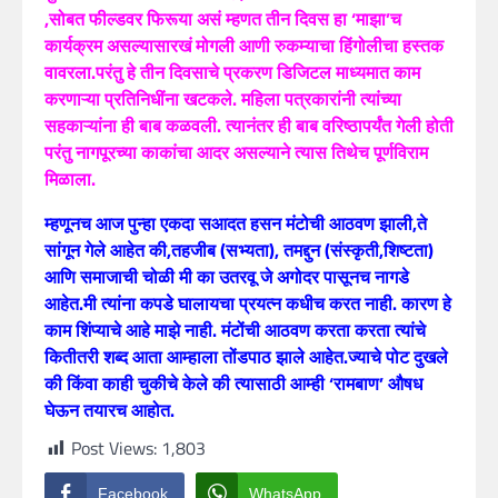
,सोबत फील्डवर फिरूया असं म्हणत तीन दिवस हा ‘माझा’च
कार्यक्रम असल्यासारखं मोगली आणी रुकम्याचा हिंगोलीचा हस्तक
वावरला.परंतु हे तीन दिवसाचे प्रकरण डिजिटल माध्यमात काम
करणाऱ्या प्रतिनिधींना खटकले. महिला पत्रकारांनी त्यांच्या
सहकाऱ्यांना ही बाब कळवली. त्यानंतर ही बाब वरिष्ठापर्यंत गेली होती
परंतु नागपूरच्या काकांचा आदर असल्याने त्यास तिथेच पूर्णविराम
मिळाला.
म्हणूनच आज पुन्हा एकदा सआदत हसन मंटोची आठवण झाली,ते
सांगून गेले आहेत की,तहजीब (सभ्यता), तमद्दुन (संस्कृती,शिष्टता)
आणि समाजाची चोळी मी का उतरवू जे अगोदर पासूनच नागडे
आहेत.मी त्यांना कपडे घालायचा प्रयत्न कधीच करत नाही. कारण हे
काम शिंप्याचे आहे माझे नाही. मंटोंची आठवण करता करता त्यांचे
कितीतरी शब्द आता आम्हाला तोंडपाठ झाले आहेत.ज्याचे पोट दुखले
की किंवा काही चुकीचे केले की त्यासाठी आम्ही ‘रामबाण’ औषध
घेऊन तयारच आहोत.
Post Views:
1,803
Facebook
WhatsApp