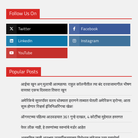
Follow Us On
Twitter
Facebook
LinkedIn
Instagram
YouTube
Popular Posts
आईचा खून अन् मुलाची आत्महत्या: राहुल कॉलनीतील त्या बंद दरवाजामागील भीषण
वास्तव! एकच दिवसात तिसरा खून
अमेरिकेचे सुपरपॉवर वलय धोक्यात! इराणने ताब्यात घेतली अमेरिकन ड्रोन्स; आता
सुरू होणार रिव्हर्स इंजिनिअरिंगचा खेळ!
ऑगस्टच्या पहिल्या आठवडयात 361 गुन्हे दाखल, 4 कोटींचा मुद्देमाल हस्तगत
पेपर लीक नाही, हे तरुणांच्या स्वप्नांचे मर्डर आहेत
अनुसूचित जाती आरक्षण उपवर्गीकरणाच्या विरोधात नांदेडात उद्या महामोर्चा