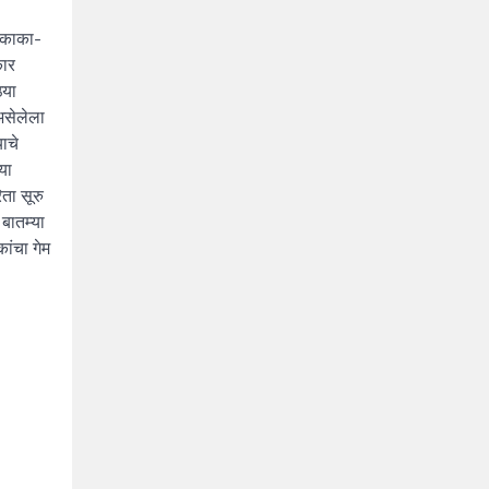
ा काका-
कार
्या
असेलेला
ाचे
या
ता सूरु
 बातम्या
ांचा गेम