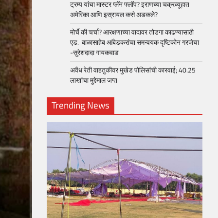
ट्रम्प यांचा मास्टर प्लॅन फ्लॉप? इराणच्या चक्रव्यूहात
अमेरिका आणि इस्रायल कसे अडकले?
मोर्चे की चर्चा? आरक्षणाच्या वादावर तोडगा काढण्यासाठी
एड. बाळासाहेब आंबेडकरांचा समन्वयक दृष्टिकोन गरजेचा
-सुरेशदादा गायकवाड
अवैध रेती वाहतुकीवर मुखेड पोलिसांची कारवाई; 40.25
लाखांचा मुद्देमाल जप्त
Trending News
loper?
, Skills
1