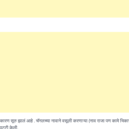
जकारण सूरु झालं आहे . चॅनलच्या नावाने वसूली करणाऱ्या (नाव राजा पण कामे भिक
पट्टी केली.