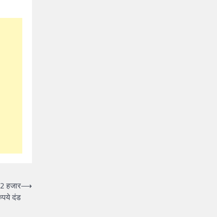
12 हजार
⟶
पये दंड