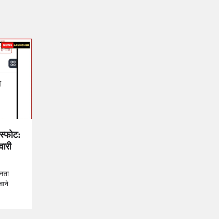
 स्फोट:
वारी
जनता
वाने