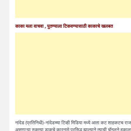
काका मला वाचवा , पुतण्याला टिकवण्यासाठी काकाचे खलबत
नांदेड (प्रतिनिधी)-नांदेडच्या टिव्ही मिडिया मध्ये आता कट शाहकटच रा
असणाऱ्या रुकम्या डाकुचे कारनामे प्रसिद्ध झाल्याने त्याची चॅनलने हकाल