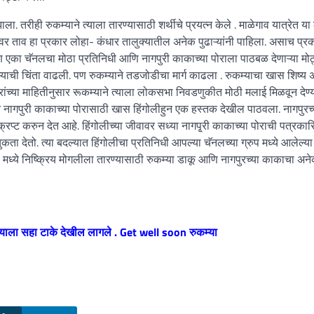
ला. तरीही रुकम्याने त्याला तारण्यासाठी शर्थीचे प्रयत्न केले . माळेगाव यात्रेत य
वर ताव हा प्रकार लोहा- कंधार तालुक्यातील अनेक पुढाऱ्यांनी पाहिला. असाच प्र
ण एका चॅनलचा मोठा प्रतिनिधी आणि नागपुरी काकाच्या पोराला पाठबळ देणाऱ्या मोठ
्याची चिंता वाढली. पण रुकम्याने तडजोडीचा मार्ग काढला . रुकम्याचा खास शिष्य 
त्रांच्या माहितीनुसार रूकम्याने त्याला लोकसभा निवडणुकीत मोठी मलाई मिळवून देण्य
े नागपुरी काकाच्या पोरासाठी खास हिंगोलीहुन एक हस्तक देखील पाठवला. नागपुरच्
रिप्ट करुन देत आहे. हिंगोलीच्या जीवावर सध्या नागपृ्री काकाच्या पोराची पत्रकारि
ुकता देतो. त्या बदल्यात हिंगोलीचा प्रतिनिधी आपल्या चॅनलच्या ग्रुप मध्ये आलेल्या
 मध्ये निष्क्रिय मोगलीला तारण्यासाठी रुकम्या डाकू आणि नागपुरच्या काकाचा अनेक
 त्याला सहा टाके देखील लागले . Get well soon रुकम्या