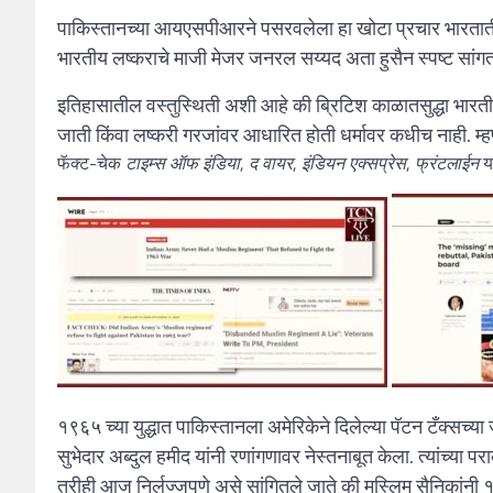
पाकिस्तानच्या आयएसपीआरने पसरवलेला हा खोटा प्रचार भारताती
भारतीय लष्कराचे माजी मेजर जनरल सय्यद अता हुसैन स्पष्ट सांग
इतिहासातील वस्तुस्थिती अशी आहे की ब्रिटिश काळातसुद्धा भारत
जाती किंवा लष्करी गरजांवर आधारित होती धर्मावर कधीच नाही. म्
फॅक्ट-चेक
टाइम्स ऑफ इंडिया
,
द वायर
,
इंडियन एक्सप्रेस
,
फ्रंटलाईन
या
१९६५ च्या युद्धात पाकिस्तानला अमेरिकेने दिलेल्या पॅटन टँक्सच
सुभेदार अब्दुल हमीद यांनी रणांगणावर नेस्तनाबूत केला. त्यांच्या 
तरीही आज निर्लज्जपणे असे सांगितले जाते की मुस्लिम सैनिकांनी