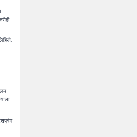
त
तरीही
लिहिले.
्लिम
्याला
ेशप्रेम