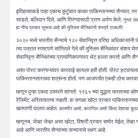
इतिहासाकडे पाहा एकाच कुटुंबात काका पाकिस्तानच्या सैन्यात, तर पु
सांडले, बलिदान दिले, आणि तिरंग्यासाठी प्राण अर्पण केले.
गुगल उ
हा नीच प्रचार सुरूच आहे की मुस्लिम सैनिकांनी शस्त्रे टाकली!
२०२० मध्ये भारतीय सैन्याचे १२० सेवानिवृत्त वरिष्ठ अधिकाऱ्यांनी 
त्या पत्रात स्पष्टपणे सांगितले गेले की मुस्लिम सैनिकांवर संशय घ
सेवानिवृत्त सैनिकांच्या प्रामाणिकपणावर थेट हल्ला करतो आणि सै
अशा पोस्ट करणाऱ्यांवर कारवाई व्हायला हवी होती. पोस्ट हटवायला ह
पाकिस्तानसारख्या शत्रूंना होतो. पण आजपर्यंत एकही ठोस कारवा
म्हणून पुन्हा एकदा ठामपणे सांगतो १९६५ च्या युद्धात भारताच्या को
रेजिमेंट अस्तित्वातच नव्हती. हा सगळा खोटा प्रचार पाकिस्तान
खतपाणी घालत आहेत.
काश्मीर असो, कारगिल असो किंवा देशाचा कुठला
म्हणूनच, जेव्हा जेव्हा असा खोटा, विषारी प्रचार समोर येईल, तेव्हा
आहे आणि भारतीय सैन्याच्या सन्मानाचे रक्षण आहे.