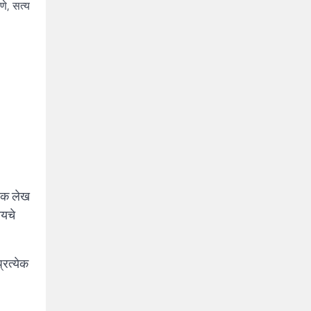
णे, सत्य
 एक लेख
ायचे
्रत्येक