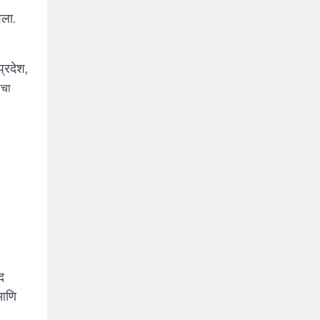
वला.
्रदेश,
ाचा
द
 आणि