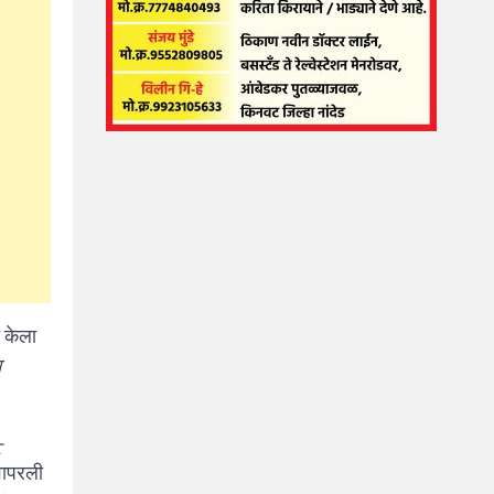
त केला
म
-
 वापरली