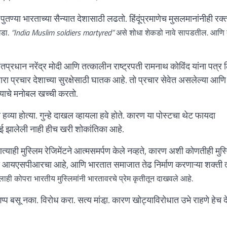
तण्या भारताच्या सैन्यात देशासाठी लढतो. हिंदूंप्रमाणेच मुसलमानांनीही रक्
घडा.
“India Muslim soldiers martyred”
असे शोधा शेकडो नावे सापडतील. आणि 
पंतप्रधान नरेंद्र मोदी आणि तत्कालीन राष्ट्रपती रामनाथ कोविंद यांना पत्र 
ेणारा प्रचार देशाच्या सुरक्षेसाठी घातक आहे. तो प्रचार सेवेत असलेल्या आणि
न्याचे मनोबल खच्ची करतो.
व्या होत्या. गुन्हे दाखल व्हायला हवे होते. कारण या पोस्टचा थेट फायदा
ई झालेली नाही हीच खरी शोकांतिका आहे.
णत्याही मुस्लिम रेजिमेंटने आत्मसमर्पण केले नव्हते, कारण अशी कोणतीही मुस
च्या आयएसपीआरचा आहे, आणि भारतात समाजात तेढ निर्माण करणाऱ्या शक्ती त
ही कोपरा भारतीय मुस्लिमांनी भारतावरचे प्रेम कृतीतून दाखवले आहे.
 गप्प बसू नका. विरोध करा. सत्य मांडा़. कारण खोट्याविरोधात उभे राहणे हेच द