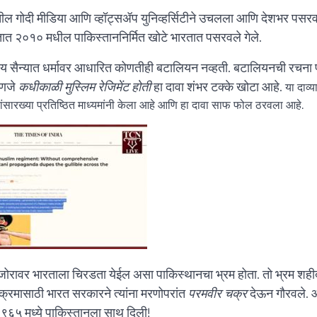
ल गोदी मीडिया आणि व्हॉट्सॲप युनिव्हर्सिटीने उचलला आणि देशभर पसर
तात २०१० मधील पाकिस्ताननिर्मित खोटे भारतात पसरवले गेले.
ीय सैन्यात धर्मावर आधारित कोणतीही बटालियन नव्हती. बटालियनची रचना प
हणजे
कधीकाळी मुस्लिम रेजिमेंट होती
हा दावा शंभर टक्के खोटा आहे.
या दाव्य
ंसारख्या प्रतिष्ठित माध्यमांनी केला आहे आणि हा दावा साफ फोल ठरवला आहे.
्या जोरावर भारताला चिरडता येईल असा पाकिस्थानचा भ्रम होता. तो भ्रम शही
पराक्रमासाठी भारत सरकारने त्यांना मरणोपरांत
परमवीर चक्र
देऊन गौरवले.
 १९६५ मध्ये पाकिस्तानला साथ दिली!