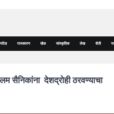
नांदेड
राजकारण
खेळ
सांस्कृतिक
लेख
शेती
जा
स्लिम सैनिकांना देशद्रोही ठरवण्याचा