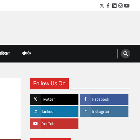
Twitter
Facebook
LinkedIn
Instagra
YouTu
हिरात
संपर्क
Follow Us On
Twitter
Facebook
LinkedIn
Instagram
YouTube