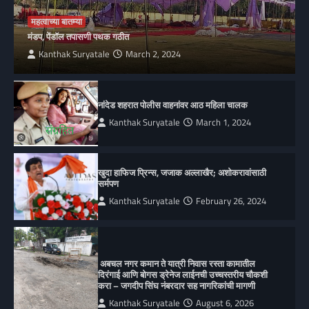
महत्वाच्या बातम्या
मंडप, पेंडॉल तपासणी पथक गठीत
Kanthak Suryatale
March 2, 2024
नांदेड शहरात पोलीस वाहनांवर आठ महिला चालक
Kanthak Suryatale
March 1, 2024
खुदा हाफिज प्रिन्स, जजाक अल्लाखैर; अशोकरावांसाठी
सर्मपण
Kanthak Suryatale
February 26, 2024
अबचल नगर कमान ते यात्री निवास रस्ता कामातील
दिरंगाई आणि बोगस ड्रेनेज लाईनची उच्चस्तरीय चौकशी
करा – जगदीप सिंघ नंबरदार सह नागरिकांची मागणी
Kanthak Suryatale
August 6, 2026