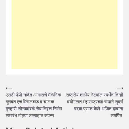
Post
⟵
⟶
एसटी डेपो नांदेड आगाराचे मेकॅनिक
राष्ट्रीय शालेय नेटबॉल स्पर्धेत तिन्ही
navigation
गुणवंत एच.मिसलवाड व चालक
वयोगटात महाराष्ट्रच्या संघाने सुवर्ण
मुरहारी सोनकांबळे सेवानिवृत्त निरोप
पदक प्राप्त केले अजित दादांना
समारंभ मोठ्या उत्साहात संपन्न
समर्पित