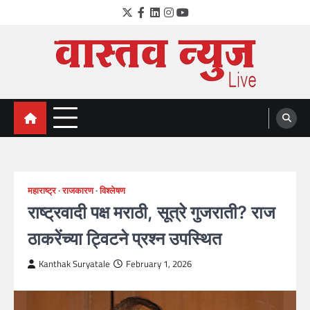
Skip
Twitter
Facebook
LinkedIn
Instagram
YouTube
to
content
VastavNEWSLive.com
a leading NEWS portal of Maharahstra
महाराष्ट्र
राजकारण
विश्लेषण
राष्ट्रवादी पक्ष मराठी, सूत्रे गुजराती? राज
ठाकरेंच्या ट्विटने प्रश्न उपस्थित
Kanthak Suryatale
February 1, 2026