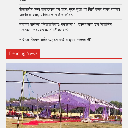
शेख शमीम हत्या प्रकरणाला नवे वळण: मुख्य सूत्रधार मिर्झा शब्बर बेगवर मकोका
अंतर्गत कारवाई; ६ दिवसांची पोलीस कोठडी
मोदींच्या सत्तेच्या गणितात बिघाड: बंगालच्या २० खासदारांचा डाव नियतीनेच
उलटवला! सदस्यत्वावर टांगती तलवार?
नांदेडचा विकास अखेर खड्ड्यात की वाळूच्या ट्रकखाली?
Trending News