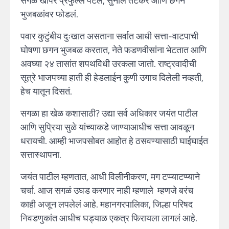
सगळं खापर प्रफुल्ल पटेल, सुनील तटकरे आणि छगन
भुजबळांवर फोडलं.
पवार कुटुंबीय दुःखात असताना सर्वात आधी सत्ता-वाटपाची
घोषणा छगन भुजबळ करतात, नेते फडणवीसांना भेटतात आणि
अवघ्या २४ तासांत शपथविधी उरकला जातो. राष्ट्रवादीची
सूत्रे भाजपच्या हाती ही हेडलाईन कुणी उगाच दिलेली नव्हती,
हेच यातून दिसतं.
सगळा हा खेळ कशासाठी? उद्या सर्व अधिकार जयंत पाटील
आणि सुप्रिया सुळे यांच्याकडे जाण्याआधीच सत्ता आवळून
धरायची. आम्ही भाजपसोबत आहोत हे ठसवण्यासाठी घाईघाईत
सत्तास्थापना.
जयंत पाटील म्हणतात, आधी विलीनीकरण, मग टप्प्याटप्प्याने
चर्चा. आज सगळं उघड करणार नाही म्हणाले म्हणजे बरंच
काही अजून लपलेलं आहे. महानगरपालिका, जिल्हा परिषद
निवडणुकांत आधीच घड्याळ एकत्र फिरायला लागलं आहे.