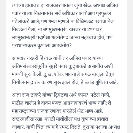
त्यांच्या हातातच हा राजकारणातला जुना खेळ. अध्यक्ष अजित
पवार यांच्या निधनानंतर सर्व अधिकार आपोआप प्रफुल्ल
पटेलांकडे आले; पण गंमत म्हणजे ना विधिमंडळ पक्षाचा नेता
निवडला गेला, ना उपमुख्यमंत्री. खरंतर या टप्प्यावर
उपमुख्यमंत्री पदापेक्षा गटनेतेपद जास्त महत्त्वाचं होतं, पण
प्राधान्यक्रम कुणाला आठवतोय?
आमदार नरहरी हिरवळ यांनी तर अजित पवार यांच्या
अंतिमसंस्कारांपूर्वीच सूत्रे पवार कुटुंबाकडे असावीत अशी
मागणी सुरू केली. दु:ख, शोक, भावना हे सगळं बाजूला ठेवून
नियोजनबद्ध राजकारण सुरू झालं होतं, हे उघड गुपितच आहे.
आता राज ठाकरे यांच्या ट्विटचा अर्थ काय? पटेल नको,
पाटील चालेल हे वाक्य फक्त आडनावावरचं भाष्य नाही; ते
महाराष्ट्राच्या राजकारणावर मारलेलं थेट भाष्य आहे.
राष्ट्रवादीसारखा ‘मराठी मातीतील’ पक्ष कुणाच्या हातात
जाणार, याची चिंता त्यामागे स्पष्ट दिसते. दुसऱ्या पक्षाचा अध्यक्ष