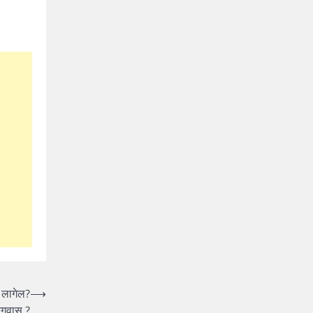
े लागेल?
⟶
ुंगवास ?