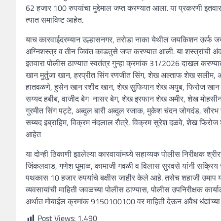
62 हजार 100 रुपयांचा मुद्देमाल जप्त करण्यात आला. या प्रकरणी इतवा
त्यात समाविष्ट आहेत.
याच कारवाईदरम्यान उल्हासनगर, तरोडा नाका येथील जयकिशन ऊर्फ जय 
अग्निशस्त्र व तीन जिवंत काडतुसे जप्त करण्यात आली. या शस्त्रांची 
इतवारा पोलीस ठाण्यात स्वतंत्र गुन्हा क्रमांक 31/2026 दाखल करण्यात आ
खान मुर्तुजा खान, हरप्रीत सिंग रणजीत सिंग, शेख अल्ताफ शेख सलीम, अ
हातवळणे, हुसेन खान रशीद खान, शेख सुफियान शेख अयुब, फिरोज खान वा
सय्यद हबीब, वाजीद बेग नासर बेग, शेख इरफान शेख अमीर, शेख मोहसीन 
गुरमीत सिंग पट्टे, अब्दुल बारी अब्दुल रजाक, मुकेश चंदन जोगदंड, सौ
सय्यद इब्राहिम, विक्रम नंदलाल रौत्रे, विक्रम सुरेश दळवे, शेख फिरो
आहेत
या दोन्ही ठिकाणी झालेल्या कारवायांमध्ये सहाय्यक पोलीस निरीक्षक श्र
जिंकलवाड, गणेश धुमाळ, कामाजी गवळी व विलास सुरवसे यांनी सक्रिय स
पथकास 10 हजार रुपयांचे बक्षीस जाहीर केले आहे. तसेच शहाजी उमाप 
व्यवसायांची माहिती जवळच्या पोलीस ठाण्यास, पोलीस उपनिरीक्षक कार
अर्थात मोबाईल क्रमांक 9150100100 वर माहिती देऊन अवैध धंद्यांच्या न
Post Views:
1,490