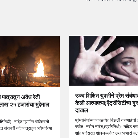
उच्च शिक्षित युवतीने प्रेम संबंधा
 पात्रातून अवैध रेती
केली आत्महत्या;ऍट्रॉसिटीचा गुन्
ाख २५ हजारांचा मुद्देमाल
दाखल
प्रेमसंबंधांच्या पापछायेत विझली तरुणाईची 
रतिनिधी)- नांदेड ग्रामीण पोलिसांनी
ज्योत नवीन नांदेड,(प्रतिनिधी)- नांदेड ग्रा
त गोदावरी नदी पात्रातून अवैधरित्या
शांत परिसरात शोककल्लोळ उसळवणारी घ