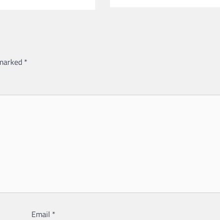
 marked
*
Email
*