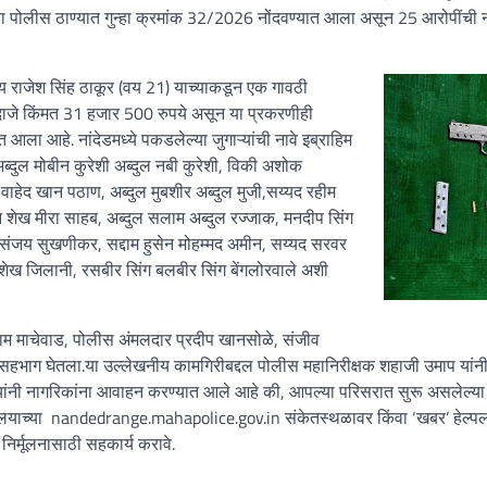
रा पोलीस ठाण्यात गुन्हा क्रमांक 32/2026 नोंदवण्यात आला असून 25 आरोपींची न
राजेश सिंह ठाकूर (वय 21) याच्याकडून एक गावठी
अंदाजे किंमत 31 हजार 500 रुपये असून या प्रकरणीही
ला आहे. नांदेडमध्ये पकडलेल्या जुगाऱ्यांची नावे इब्राहिम
ब्दुल मोबीन कुरेशी अब्दुल नबी कुरेशी, विकी अशोक
हेद खान पठाण, अब्दुल मुबशीर अब्दुल मुजी,सय्यद रहीम
शेख मीरा साहब, अब्दुल सलाम अब्दुल रज्जाक, मनदीप सिंग
रभ संजय सुखणीकर, सद्दाम हुसेन मोहम्मद अमीन, सय्यद सरवर
ज शेख जिलानी, रसबीर सिंग बलबीर सिंग बेंगलोरवाले अशी
ीराम माचेवाड, पोलीस अंमलदार प्रदीप खानसोळे, संजीव
हभाग घेतला.या उल्लेखनीय कामगिरीबद्दल पोलीस महानिरीक्षक शहाजी उमाप यांनी
यांनी नागरिकांना आवाहन करण्यात आले आहे की, आपल्या परिसरात सुरू असलेल्या
्यालयाच्या nandedrange.mahapolice.gov.in संकेतस्थळावर किंवा ‘खबर’ हेल्प
िर्मूलनासाठी सहकार्य करावे.