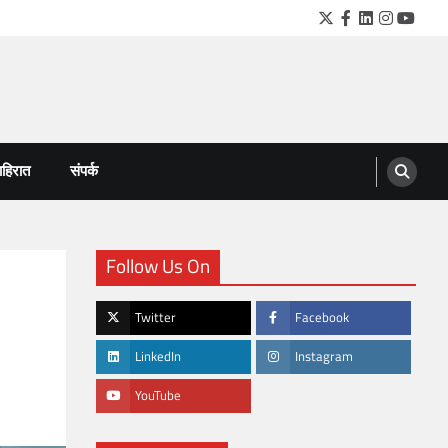
Twitter
Facebook
LinkedIn
Instagra
YouTu
हिरात
संपर्क
Follow Us On
Twitter
Facebook
LinkedIn
Instagram
YouTube