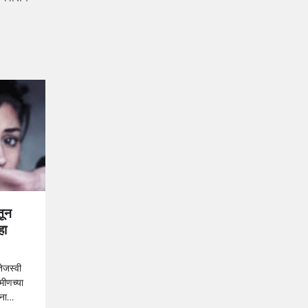
तून
हा
तेजस्वी
मीणच्या
टना…