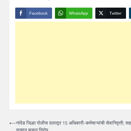
Facebook
WhatsApp
Twitter
Post
⟵
नांदेड जिल्हा पोलीस दलातून 15 अधिकारी-कर्मचाऱ्यांची सेवानिवृत्ती; सह
सन्मान करून निरोप