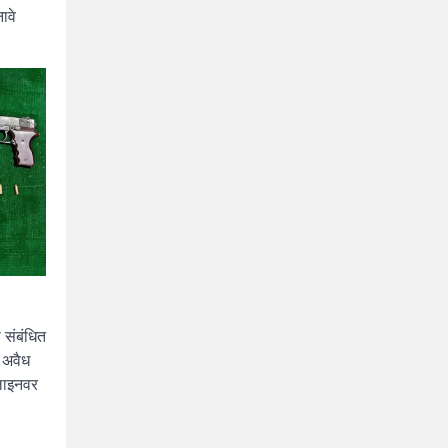
ावे
 संबंधित
 अवैध
लाइनवर