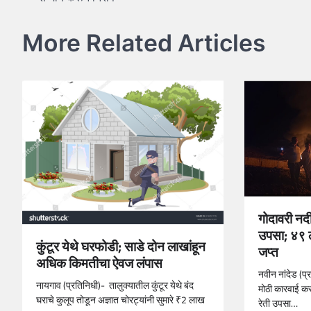
navigation
More Related Articles
गोदावरी नदी
उपसा; ४९ ल
कुंटूर येथे घरफोडी; साडे दोन लाखांहून
जप्त
अधिक किमतीचा ऐवज लंपास
नवीन नांदेड (प्
नायगाव (प्रतिनिधी)- तालुक्यातील कुंटूर येथे बंद
मोठी कारवाई कर
घराचे कुलूप तोडून अज्ञात चोरट्यांनी सुमारे ₹2 लाख
रेती उपसा…