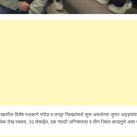
How to Become One, Salary
Kanthak Suryatale
April 30, 202
नाखालील विशेष पथकाने नांदेड व लातूर जिल्ह्यांमध्ये सुरू असलेल्या जुगार अड्ड्या
धिक रोख रक्कम, 39 मोबाईल, एक गावठी अग्निशस्त्र व तीन जिवंत काडतुसे असा