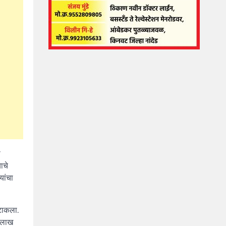
स
ाचे
यांचा
 टाकला.
6 लाख