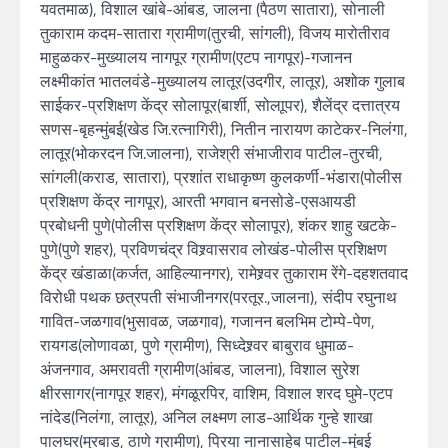
यवतमाळ), विशाल खांबे-आंबड, जालना (पैठण सातारा), सोनाली
तुकाराम कदम-सातारा ग्रामीण(तुरची, सांगली), विजय मारोतीराव
माहुळकर-मुख्यालय नागपूर ग्रामीण(एटप नागपूर)-गजानन
लक्ष्मीकांत भातलवंडे-मुख्यालय लातूर(उदगीर, लातूर), अशोक गुलाब
साईकर-प्रशिक्षण केंद्र सोलापूर(बार्शी, सोलाूपर), शैलेंद्र दत्तात्रय
सणस-बृहन्मुंबई(खेड जि.रत्नागिरी), नितीन नारायण काटेकर-निलंगा,
लातूर(भोकरदन जि.जालना), राजेश्री संभाजीराव पाटील-तुरची,
सांगली(कराड, सातारा), प्रशांत राधाकृष्ण कुलकर्णी-भंडारा(पोलीस
प्रशिक्षण केंद्र नागपूर), आरती भगवान बनसोडे-एसआयडी
प्रबोधनी पुणे(पोलीस प्रशिक्षण केंद्र सोलापूर), शंकर शाहु खटके-
पुणे(पुणे शहर), प्रविणचंद्र विश्र्वासराव लोखंड-पोलीस प्रशिक्षण
केंद्र खंडाळा(कर्जत, आहिल्यानगर), रामेश्र्वर तुकाराम रेंगे-दहशतवाद
विरोधी पथक छत्रपती संभाजीनगर(परतूर.,जालना), संदीप रघुनाथ
गावित-जळगाव(भुसावळ, जळगाव), गजानन बलभिम टोम्पे-पेण,
रायगड(लोणावळा, पुणे ग्रामीण), सिध्देश्र्वर बाबुराव धुमाळ-
अंजनगाव, अमरावती ग्रामीण(आंबड, जालना), विशाल सुरेश
क्षीरसागर(नागपूर शहर), मंगळूरपिर, वाशिम, विशाल शरद घुमे-एटप
नांदेड(निलंगा, लातूर), अनिल लक्ष्मण लाड-आर्थिक गुन्हे शाखा
पालघर(मुरबाड, ठाणे ग्रामीण), प्रिया नानासाहेब पाटील-मुंबई