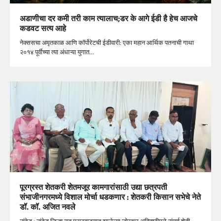
अडाणीचा दर कमी तरी काम त्यालाच;डर के आगे ईडी है हेच आजचे
कडवट सत्य आहे
नेक्ससचा अमृतकाळ आणि कॉर्पोरेटची ईडीवारी: एका महान आर्थिक पतनाची गाथा
२०१४ पूर्वीच्या त्या अंधाऱ्या युगात…
पूरग्रस्त शेतकरी शेतमजूर कामगारांसाठी उद्या छत्रपती
संभाजीनगरमध्ये विशाल मोर्चा धडकणार : शेतकरी किसान सभेचे नेते
डॉ. कॉ. अजित नवले
नांदेड : नांदेड जिल्हा सह मराठवाड्यात झालेल्या जोरदार अतिवृष्टीमुळे संपूर्ण शेती