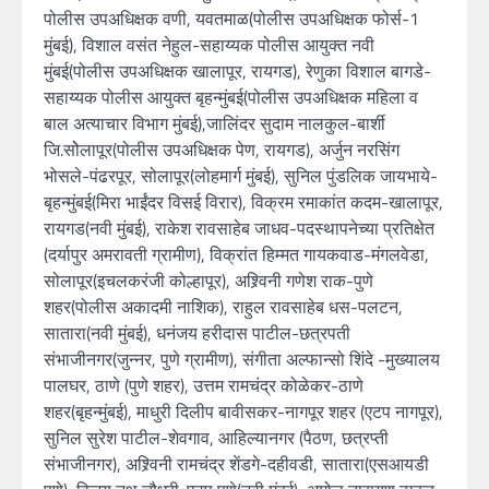
पोलीस उपअधिक्षक वणी, यवतमाळ(पोलीस उपअधिक्षक फोर्स-1
मुंबई), विशाल वसंत नेहुल-सहाय्यक पोलीस आयुक्त नवी
मुंबई(पोलीस उपअधिक्षक खालापूर, रायगड), रेणुका विशाल बागडे-
सहाय्यक पोलीस आयुक्त बृहन्मुंबई(पोलीस उपअधिक्षक महिला व
बाल अत्याचार विभाग मुंबई),जालिंदर सुदाम नालकुल-बार्शी
जि.सोेलापूर(पोलीस उपअधिक्षक पेण, रायगड), अर्जुन नरसिंग
भोसले-पंढरपूर, सोलापूर(लोहमार्ग मुंबई), सुनिल पुंडलिक जायभाये-
बृहन्मुंबई(मिरा भाईंदर विसई विरार), विक्रम रमाकांत कदम-खालापूर,
रायगड(नवी मुंबई), राकेश रावसाहेब जाधव-पदस्थापनेच्या प्रतिक्षेत
(दर्यापुर अमरावती ग्रामीण), विक्रांत हिम्मत गायकवाड-मंगलवेडा,
सोलापूर(इचलकरंजी कोल्हापूर), अश्र्विनी गणेश राक-पुणे
शहर(पोलीस अकादमी नाशिक), राहुल रावसाहेब धस-पलटन,
सातारा(नवी मुंबई), धनंजय हरीदास पाटील-छत्रपती
संभाजीनगर(जुन्नर, पुणे ग्रामीण), संगीता अल्फान्सो शिंदे -मुख्यालय
पालघर, ठाणे (पुणे शहर), उत्तम रामचंद्र कोळेकर-ठाणे
शहर(बृहन्मुंबई), माधुरी दिलीप बावीसकर-नागपूर शहर (एटप नागपूर),
सुनिल सुरेश पाटील-शेवगाव, आहिल्यानगर (पैठण, छत्रप्ती
संभाजीनगर), अश्र्विनी रामचंद्र शेंडगे-दहीवडी, सातारा(एसआयडी