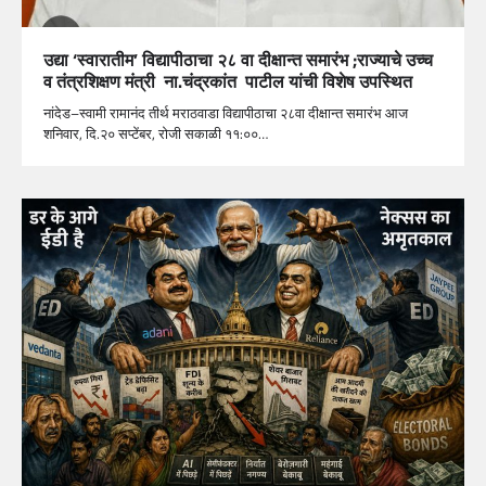
उद्या ‘स्वारातीम’ विद्यापीठाचा २८ वा दीक्षान्त समारंभ ;राज्याचे उच्च
व तंत्रशिक्षण मंत्री ना.चंद्रकांत पाटील यांची विशेष उपस्थित
नांदेड–स्वामी रामानंद तीर्थ मराठवाडा विद्यापीठाचा २८वा दीक्षान्त समारंभ आज
शनिवार, दि.२० सप्टेंबर, रोजी सकाळी ११:००…