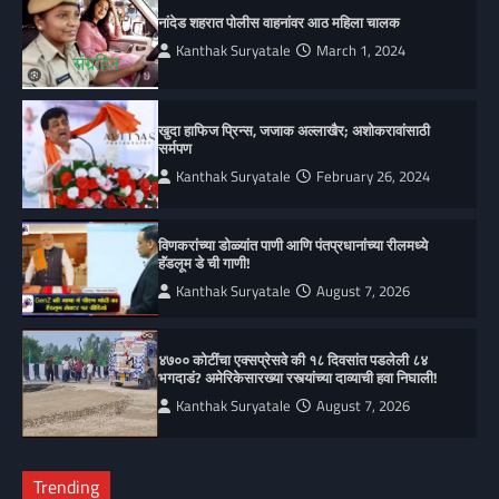
नांदेड शहरात पोलीस वाहनांवर आठ महिला चालक
Kanthak Suryatale
March 1, 2024
खुदा हाफिज प्रिन्स, जजाक अल्लाखैर; अशोकरावांसाठी
सर्मपण
Kanthak Suryatale
February 26, 2024
विणकरांच्या डोळ्यांत पाणी आणि पंतप्रधानांच्या रीलमध्ये
हॅंडलूम डे ची गाणी!
Kanthak Suryatale
August 7, 2026
४७०० कोटींचा एक्सप्रेसवे की १८ दिवसांत पडलेली ८४
भगदाडं? अमेरिकेसारख्या रस्त्यांच्या दाव्याची हवा निघाली!
Kanthak Suryatale
August 7, 2026
Trending