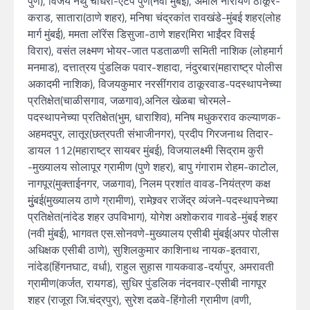
पुणे), विजय नथु चौधरी-एटप पुणे(नवी मुंबई), अमोल नारायण ठाकूर-
कराड, सातारा(ठाणे शहर), मनिषा चंद्रकांत रावखंडे-मुंबई शहर(लोह
मार्ग मुंबई), ममता लॉरेंस डिसुजा-ठाणे शहर(मिरा भाईंदर विसई
विरार), वसंत लक्ष्मण भोयर-जात पडताळणी समिती नाशिक (लोहमार्ग
मनमाड), दत्तात्रय पुंडलिक पवार-शहादा, नंदुरबार(महाराष्ट्र पोलीस
अकादमी नाशिक), विजयकुमार नरसींगराव ठाकूरवाड-पदस्थापनेच्या
प्रतिक्षेत(चाळीसगाव, जळगाव),अनिल खेळबा चोरमले-
पदस्थापनेच्या प्रतिक्षेत(भुम, धाराशिव), मनिष मधुकरराव कल्याणक-
अहमदपुर, लातूर(छत्रपती संभाजीनगर), प्रदीप गिरजनाथ तिदार-
डायल 112(महाराष्ट्र सायबर मुंबई), विजयालक्ष्मी सिद्राम कुरी
-मुख्यालय सोलापूर ग्रामीण (पुणे शहर), बापु गंगाराम रोहम-काटोल,
नागपूर(मुक्ताईनगर, जळगाव), निलम प्रशांत वावड-नियंत्रण कक्ष
मुुंबई(मुख्यालय ठाणे ग्रामीण), रामेश्र्वर राजेंद्र व्यंजने-पदस्थापनेच्या
प्रतिक्षेत(नांदेड शहर उपविभाग), योगेश अशोकराव गावडे-मुंबई शहर
(नवी मुंबई), भागवत एस.सोनवणे-मुख्यालय एसीबी मुंबई(अपर पोलीस
अधिक्षक एसीबी ठाणे), सुशिलकुमार काशिनाथ नायक-इतवारा,
नांदेड(हिंगनघाट, वर्धा), राहुल सुहास गायकवाड-दर्यापुर, अमरावती
ग्रामीण(कर्जत, रायगड), सुधिर पुंडलिक नंदनवार-एसीबी नागपूर
शहर (राजूरा जि.चंद्रपुर), सुरेश दळवे-हिंगोली ग्रामीण (वणी,