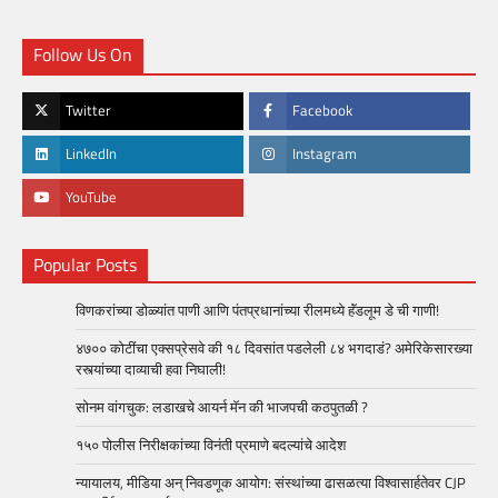
Follow Us On
Twitter
Facebook
LinkedIn
Instagram
YouTube
Popular Posts
विणकरांच्या डोळ्यांत पाणी आणि पंतप्रधानांच्या रीलमध्ये हॅंडलूम डे ची गाणी!
४७०० कोटींचा एक्सप्रेसवे की १८ दिवसांत पडलेली ८४ भगदाडं? अमेरिकेसारख्या
रस्त्यांच्या दाव्याची हवा निघाली!
सोनम वांगचुक: लडाखचे आयर्न मॅन की भाजपची कठपुतळी ?
१५० पोलीस निरीक्षकांच्या विनंती प्रमाणे बदल्यांचे आदेश
न्यायालय, मीडिया अन् निवडणूक आयोग: संस्थांच्या ढासळत्या विश्वासार्हतेवर CJP