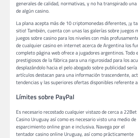
generales de calidad, normativas, y no ha transpirado una
de algún casino.
La plana acepta más de 10 criptomonedas diferentes, ¡y tam
sitio! También, cuenta con unas las galerías sobre juego
juegos sobre casino para los niveles con más profusamente
de cualquier casino en internet acerca de Argentina los f
completo página web ofrece a jugadores argentinos. Todo
prestigiosos de la fábrica para una rigurosidad para los ac
desplazándolo hacia el pelo abogado sobre publicidad serí­
artículos destacan para una información trascendente, act
tendencias y las superiores ofertas disponibles referente a
Límites sobre PayPal
Es necesario recostado cualquier vistazo de cerca a 22Bet
Casino Uruguay así­ como es necesario visto una medio de
esparcimiento online gran e inclusiva. Navega por el
tentador casino online Uruguay, así­ como prácticamente