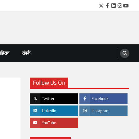
Twitter
Facebook
LinkedIn
Instagra
YouTu
हिरात
संपर्क
Follow Us On
Twitter
Facebook
LinkedIn
Instagram
YouTube