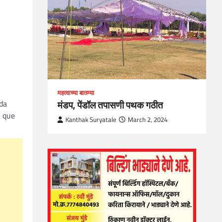
1
महत्वाच्या बातम्या
मंडप, पेंडॉल तपासणी पथक गठीत
eda
n que
Kanthak Suryatale
March 2, 2024