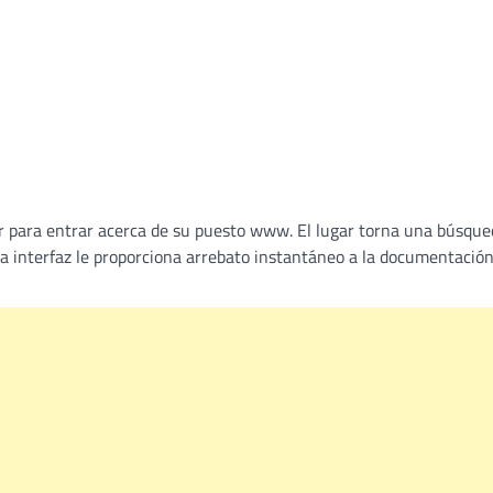
Kanthak Suryatale
April 30, 202
ar para entrar acerca de su puesto www. El lugar torna una búsqu
iva interfaz le proporciona arrebato instantáneo a la documentació