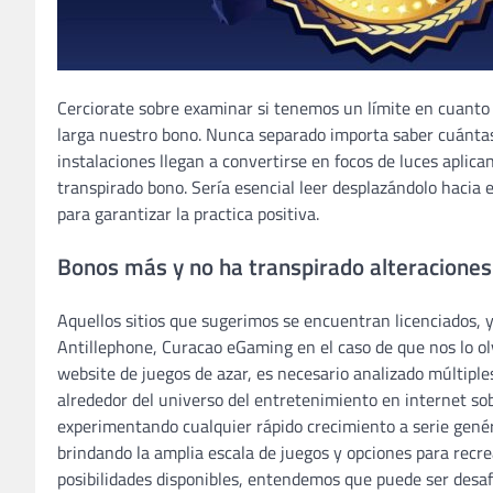
Cerciorate sobre examinar si tenemos un límite en cuanto
larga nuestro bono. Nunca separado importa saber cuántas
instalaciones llegan a convertirse en focos de luces aplic
transpirado bono. Serí­a esencial leer desplazándolo hacia
para garantizar la practica positiva.
Bonos más y no ha transpirado alteraciones
Aquellos sitios que sugerimos se encuentran licenciados,
Antillephone, Curacao eGaming en el caso de que nos lo o
website de juegos de azar, es necesario analizado múltipl
alrededor del universo del entretenimiento en internet so
experimentando cualquier rápido crecimiento a serie gen
brindando la amplia escala de juegos y opciones para recr
posibilidades disponibles, entendemos que puede ser desafia