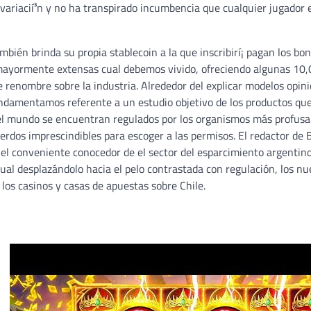
 variacií³n y no ha transpirado incumbencia que cualquier jugador 
bién brinda su propia stablecoin a la que inscribirí¡ pagan los bon
s mayormente extensas cual debemos vivido, ofreciendo algunas 10
 renombre sobre la industria. Alrededor del explicar modelos opin
undamentamos referente a un estudio objetivo de los productos que
 el mundo se encuentran regulados por los organismos más profu
uerdos imprescindibles para escoger a las permisos. El redactor de 
a el conveniente conocedor de el sector del esparcimiento argentin
ual desplazándolo hacia el pelo contrastada con regulación, los n
 los casinos y casas de apuestas sobre Chile.