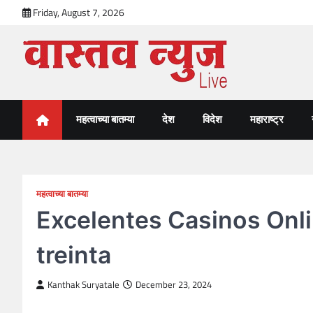
Skip
Friday, August 7, 2026
to
content
VastavNEWSLive.com
a leading NEWS portal of Maharahstra
महत्वाच्या बातम्या
देश
विदेश
महाराष्ट्र
महत्वाच्या बातम्या
Excelentes Casinos Onli
treinta
Kanthak Suryatale
December 23, 2024