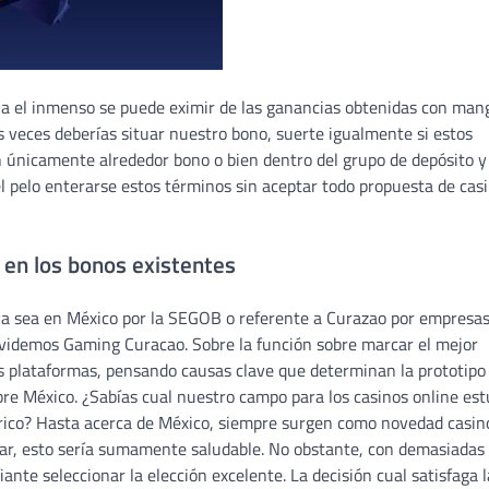
 a el inmenso se puede eximir de las ganancias obtenidas con man
 veces deberías situar nuestro bono, suerte igualmente si estos
an únicamente alrededor bono o bien dentro del grupo de depósito y
 el pelo enterarse estos términos sin aceptar todo propuesta de cas
 en los bonos existentes
 ya sea en México por la SEGOB o referente a Curazao por empresa
lvidemos Gaming Curacao. Sobre la función sobre marcar el mejor
es plataformas, pensando causas clave que determinan la prototipo
bre México. ¿Sabías cual nuestro campo para los casinos online est
érico? Hasta acerca de México, siempre surgen como novedad casin
ear, esto serí­a sumamente saludable. No obstante, con demasiadas
nte seleccionar la elección excelente. La decisión cual satisfaga l