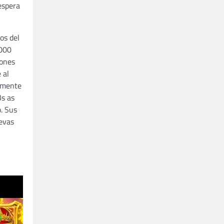
espera
os del
,000
iones
 al
samente
Bs as
o. Sus
uevas