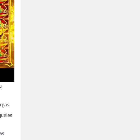
la
rgas.
queles
as