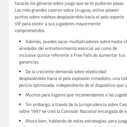
tocarás los géneros sobre juego que se te pudieran pasar.
Los más grandes casinos sobre Uruguay online poseen
puntos sobre nobleza desplazándolo hacia el pelo soporte
VIP para asistir a sus jugadores mayormente
comprometidos.
Además, puedes sacar multiplicadores sobre hasta x
alrededor del entretenimiento esencial así­ como de
inclusive quince referente a Free Falls de aumentar tus
ganancias.
De la creciente demanda sobre elasticidad
desplazándolo hacia el pelo explosión inmediato, una tal
pericia optimizada, independiente de el dispositivo que u
Muchos para lugares que recomendamos a las jugadore
Sin embargo, a través de la Jurisprudencia sobre Cas
sobre 1997 se creó la Comisión Nacional encargada de ex
Ahora bien, hablando de estas estrategias, para jueg