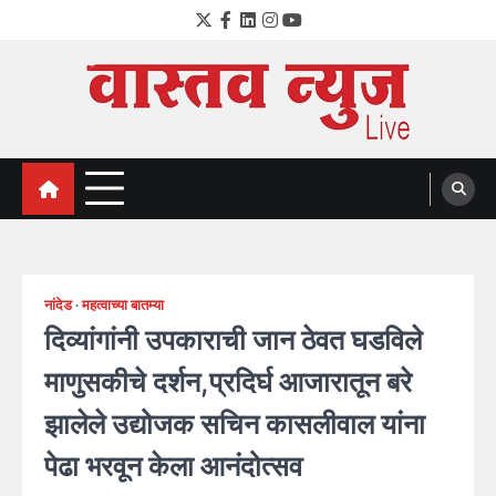
Skip
Twitter
Facebook
LinkedIn
Instagram
YouTube
to
content
VastavNEWSLive.com
a leading NEWS portal of Maharahstra
नांदेड
महत्वाच्या बातम्या
दिव्यांगांनी उपकाराची जान ठेवत घडविले
माणुसकीचे दर्शन,प्रदिर्घ आजारातून बरे
झालेले उद्योजक सचिन कासलीवाल यांना
पेढा भरवून केला आनंदोत्सव