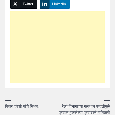
Twitter
LinkedIn
Post
⟵
⟶
विजय जोशी यांचे निधन..
रेल्वे विभागाच्या गलथान पध्दतीमुळे
navigation
प्र्रवास हुकलेल्या प्रवाशाने मागितली