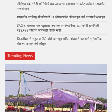
जीपीएस बंद, तरीही अमेरिकेचे तळ उद्ध्वस्त! इराणच्या सायलेंट अटॅकने महासत्तेला
पाजले पाणी!
शासकीय वसतिगृह योजनेसाठी 31 ऑगस्टपर्यत ऑनलाइन अर्ज करण्याचे आवाहन
CAG चा धक्कादायक खुलासा: १५ मंत्रालयांच्या ₹५४,२८२ कोटी खर्चापैकी
₹३३,९७३ कोटींचा कोणताही हिशोब नाही!
जिल्हाधिकारी राहुल कर्डिले यांची अन्नपूर्णा महिला शेतकरी गटास भेट; नैसर्गिक
शेतीच्या उपक्रमांचे कौतुक
Trending News