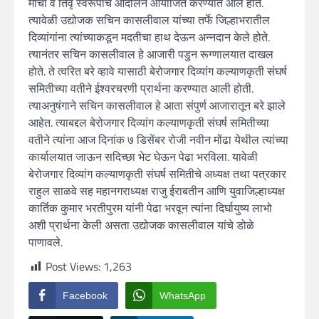
मोर्चा व तिवृ स्वरूपाचे आंदोलन आयोजित करण्यात आले होते.
त्यावेळी उद्योजक सचिन कासलीवाल यांच्या तर्फे जिल्हाभरातील
दिव्यांगांना त्यांच्याकडून मदतीचा हाथ देऊन अन्नदान केले होते.
त्यानंतर सचिन कासलीवाल हे आजारी पडुन रूग्णालयात दाखल
होते. ते त्वरित बरे व्हावे यासाठी बेरोजगार दिव्यांग कल्याणकृती संघर्ष
समितीच्या वतीने ईश्वरचरणी प्रार्थना करण्यात आली होती.
त्याअनुषंगाने सचिन कासलीवाल हे आता संपुर्ण आजारातून बरे झाले
आहेत. त्याबद्दल बेरोजगार दिव्यांग कल्याणकृती संघर्ष समितीच्या
वतीने त्यांना आज दिनांक ७ डिसेंबर रोजी नवीन मोंढा येथील त्यांच्या
कार्यालयात जाऊन सदिच्छा भेट घेऊन पेढा भरविला. यावेळी
बेरोजगार दिव्यांग कल्याणकृती संघर्ष समितीचे अध्यक्ष तथा पत्रकार
राहुल साळवे सह महानगराध्यक्ष राजु ईराबतीन आणि युवाजिल्हाध्यक्ष
कार्तिक कुमार भरतीपुरम यांनी पेढा भरवून त्यांना दिर्घायुष्य लाभो
अशी प्रार्थना केली असता उद्योजक कासलीवाल यांचे डोळे
पाणावले.
Post Views:
1,263
Facebook
WhatsApp