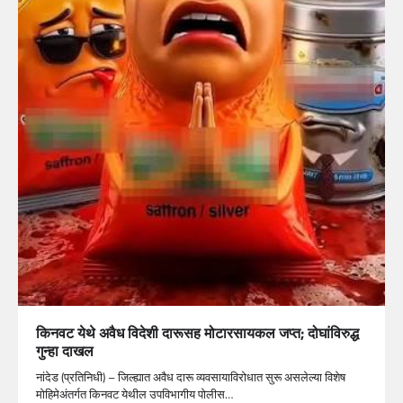
किनवट येथे अवैध विदेशी दारूसह मोटारसायकल जप्त; दोघांविरुद्ध
गुन्हा दाखल
नांदेड (प्रतिनिधी) – जिल्ह्यात अवैध दारू व्यवसायाविरोधात सुरू असलेल्या विशेष
मोहिमेअंतर्गत किनवट येथील उपविभागीय पोलीस…