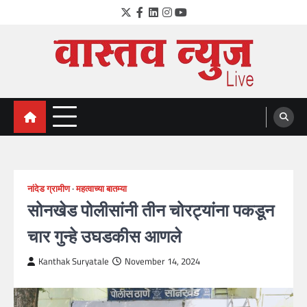
Skip
Twitter
Facebook
LinkedIn
Instagram
YouTube
to
content
VastavNEWSLive.com
a leading NEWS portal of Maharahstra
नांदेड ग्रामीण
महत्वाच्या बातम्या
सोनखेड पोलीसांनी तीन चोरट्यांना पकडून
चार गुन्हे उघडकीस आणले
Kanthak Suryatale
November 14, 2024