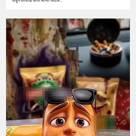
तोडून घरफोडी करत सोन्या-चांदीचे…