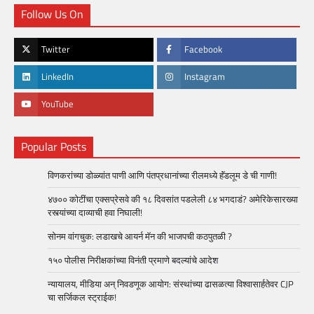
Follow Us On
Twitter
Facebook
LinkedIn
Instagram
YouTube
Popular Posts
विणकरांच्या डोळ्यांत पाणी आणि पंतप्रधानांच्या रीलमध्ये हॅंडलूम डे ची गाणी!
४७०० कोटींचा एक्सप्रेसवे की १८ दिवसांत पडलेली ८४ भगदाडं? अमेरिकेसारख्या
रस्त्यांच्या दाव्याची हवा निघाली!
सोनम वांगचुक: लडाखचे आयर्न मॅन की भाजपची कठपुतळी ?
१५० पोलीस निरीक्षकांच्या विनंती प्रमाणे बदल्यांचे आदेश
न्यायालय, मीडिया अन् निवडणूक आयोग: संस्थांच्या ढासळत्या विश्वासार्हतेवर CJP
चा सर्जिकल स्ट्राईक!