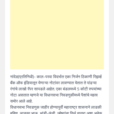
नांदेड(प्रतिनिधी)- काल-परवा विदर्भात एका निर्जन ठिकाणी रिझर्व्ह
बॅंक ऑफ इंडियातून येणाऱ्या नोटांवर लावण्यात येतात ते पांढऱ्या
रंगांचे लाखो रॅपर सापडले आहेत. एका बंडलमध्ये 5 कोटी रुपयांच्या
नोटा असतात म्हणजे या विधानसभा निवडणुकीमध्ये पैशांचे महत्व
समोर आले आहे.
विधानसभा निवडणुक जाहीर होण्यापुर्वी महाराष्ट्र शासनाने लाडकी
बहिण, लाडका भाऊ, भांडी-कुंडी, ज्येष्ठांना तिर्थ यात्रा अशा अनेक