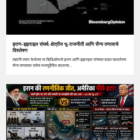
इराण-इझराइल संघर्ष: क्षेत्रीय भू-राजनीती आणि सैन्य तणावाचे
विश्लेषण
तज्ञांनी तयार केलेल्या या व्हिडिओमध्ये इराण आणि इझराइल यांच्यात वाढत चाललेल्या
सैन्य तणावावर तसेच मध्यपूर्वेतील बदलत्या…