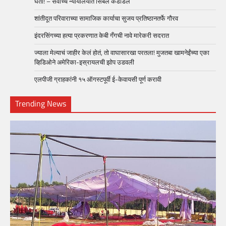
घेतो! – सर्वोच्च न्यायालयात सिबल कडाडले
शांतीदूत परिवाराच्या सामाजिक कार्याचा सुजय प्रतिष्ठानतर्फे गौरव
इंदरसिंगच्या हत्या प्रकरणात केबी गँगची नावे मारेकरी सदरात
ज्याला मेल्याचं जाहीर केलं होतं, तो वाघासारखा परतला! मुजतबा खामनेईंच्या एका
व्हिडिओने अमेरिका-इस्रायलची झोप उडवली
एलपीजी ग्राहकांनी १५ ऑगस्टपूर्वी ई-केवायसी पूर्ण करावी
Trending News