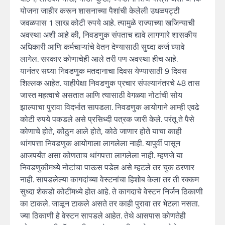
योजना जाहीर करून शासनाच्या पैशांची केलेली उधळपट्टी
जवळपास 1 लाख कोटी रुपये आहे. त्यामुळे राज्याच्या खजिन्याची
अवस्था अशी आहे की, निवडणुक संपताच द्यावे लागणारे शासकीय
अधिकारी आणि कर्मचाऱ्यांचे वेतन देण्यासाठी सुध्दा कर्ज घ्यावे
लागेल. सरकार कोणाचेही आले तरी पण अवस्था हीच आहे.
यानंतर सध्या निवडणुक मतदानाचा दिवस येण्यासाठी 9 दिवस
शिल्लक आहेत. याहीपेक्षा निवडणुक प्रचार संपल्यानंतरचे 48 तास
जास्त महत्वाचे असतात आणि त्यासाठी वेगळ्या नोटांची सोय
झाल्याचा पुरावा विदर्भात सापडला. निवडणुक आयोगाने आम्ही एवढे
कोटी रुपये पकडले असे प्रसिध्दी पत्रक जारी केले. परंतू ते पैसे
कोणाचे होते, कोेठुन आले होते, कोठे जाणार होते याचा काही
थांगपत्ता निवडणुक आयोगाला लागलेला नाही. यापुर्वी पासून
आजपर्यंत असा कोणताच थांगपत्ता लागलेला नाही. म्हणजे या
निवडणुकीमध्ये नोटांचा पाऊस पडेल असे म्हटले तर चुक ठरणार
नाही. सापडलेल्या कागदांच्या वेस्टनांचा हिशोब केला तर ती रक्कम
सुध्दा शेकडो कोटींमध्ये होत आहे. ते कागदाचे वेस्टन निर्जन ठिकाणी
का टाकले. जाळून टाकले असते तर काही पुरावा तर भेटला नसता.
ज्या ठिकाणी हे वेस्टन सापडले आहेत. तेथे आसपास कोणतेही