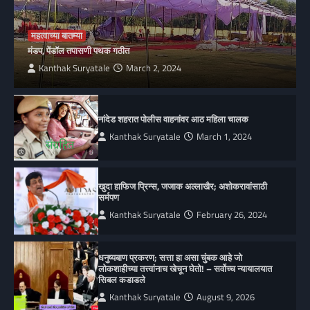
महत्वाच्या बातम्या
मंडप, पेंडॉल तपासणी पथक गठीत
Kanthak Suryatale
March 2, 2024
नांदेड शहरात पोलीस वाहनांवर आठ महिला चालक
Kanthak Suryatale
March 1, 2024
खुदा हाफिज प्रिन्स, जजाक अल्लाखैर; अशोकरावांसाठी
सर्मपण
Kanthak Suryatale
February 26, 2024
धनुष्यबाण प्रकरण; सत्ता हा असा चुंबक आहे जो
लोकशाहीच्या तत्त्वांनाच खेचून घेतो! – सर्वोच्च न्यायालयात
सिबल कडाडले
Kanthak Suryatale
August 9, 2026