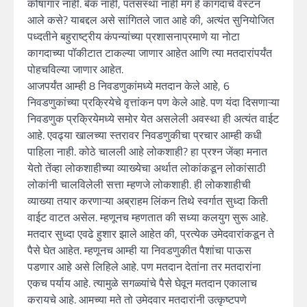
कोषागार नाही. बॅंक नाही, पतसंस्था नाही मग हे कागदाचे वेस्टन
आले कसे? याबद्दल असे सांगितले जात आहे की, अत्यंत सुनियोजित
पध्दतीने बहुराष्ट्रीय कंपन्यांच्या प्रशासनाप्रमाणे या नोटा
कागदाच्या पॉकीटात टाकल्या जाणार आहेत आणि त्या मतदारांपर्यंत
पोहचविल्या जाणार आहेत.
आजपर्यंत आम्ही 8 निवडणुकांमध्ये मतदान केले आहे, 6
निवडणुकांच्या प्रक्रियेचे वृत्तांकन पण केले आहे. पण यंदा दिसणाऱ्या
निवडणुक प्रक्रियेमध्ये समोर येत असलेली अवस्था ही अत्यंत वाईट
आहे. एवढ्या खालच्या स्तरावर निवडणुकीचा प्रचार आम्ही कधी
पाहिला नाही. कोठे चालली आहे लोकशाही? हा प्रश्न जेंव्हा मनात
येतो तेंव्हा लोकशाहीच्या व्याख्येचा अर्थात लोकांकडून लोकांसाठी
लोकांनी चालविलेली सत्ता म्हणजे लोकशाही. ही लोकशाहीची
व्याख्या तयार करणाऱ्या अब्राहम लिंकन तिथे स्वर्गात सुध्दा किती
वाईट वाटत असेल. म्हणूनच म्हणतात की सध्या कलयुग सुरू आहे.
मतदार सुध्दा एवढे हुशार झाले आहेत की, प्रत्येक उमेदवारांकडून ते
पैसे घेत आहेत. म्हणूनच आम्ही या निवडणुकीत पैशांचा पाऊस
पडणार आहे असे लिहिले आहे. पण मतदान देतांना तर मतदारांना
एकच पर्याय आहे. त्यामुळे सगळ्यांचे पैसे घेवून मतदान एकालाच
करायचे आहे. आमच्या मते तो उमेदवार मतदारांनी उत्कृष्टपणे