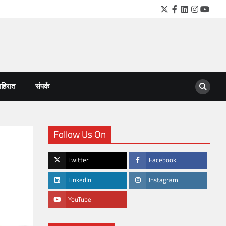
Twitter
Facebook
LinkedIn
Instagra
YouTu
हिरात
संपर्क
Follow Us On
Twitter
Facebook
LinkedIn
Instagram
YouTube