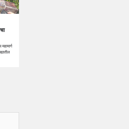
ंचा
य महामार्ग
ह्यातील