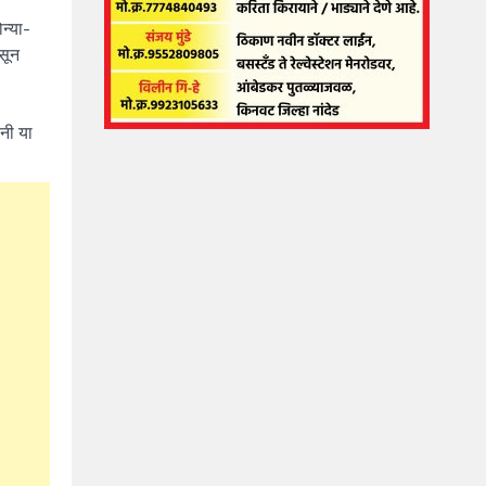
न्या-
सून
ंनी या