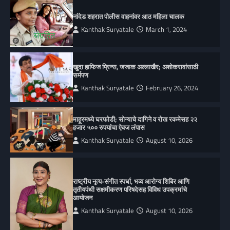
नांदेड शहरात पोलीस वाहनांवर आठ महिला चालक
Kanthak Suryatale
March 1, 2024
खुदा हाफिज प्रिन्स, जजाक अल्लाखैर; अशोकरावांसाठी
सर्मपण
Kanthak Suryatale
February 26, 2024
माहूरमध्ये घरफोडी; सोन्याचे दागिने व रोख रकमेसह २२
हजार ५०० रुपयांचा ऐवज लंपास
Kanthak Suryatale
August 10, 2026
राष्ट्रीय नृत्य-संगीत स्पर्धा, भव्य आरोग्य शिबिर आणि
तृतीयपंथी सक्षमीकरण परिषदेसह विविध उपक्रमांचे
आयोजन
Kanthak Suryatale
August 10, 2026