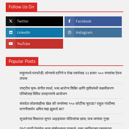
Follow Us On
Twitter
Facebook
LinkedIn
Instagram
YouTube
Popular Posts
माहूरमध्ये घरफोडी; सोन्याचे दागिने व रोख रकमेसह २२ हजार ५०० रुपयांचा ऐवज
लंपास
राष्ट्रीय नृत्य-संगीत स्पर्धा, भव्य आरोग्य शिबिर आणि तृतीयपंथी सक्षमीकरण
परिषदेसह विविध उपक्रमांचे आयोजन
संसदेत लोकशाहीचा खेळ की जनतेच्या १५० कोटींचा चुराडा? राहुल गांधींच्या
मागणीसमोर अमित शहा झुकले का?
सुजलेगाव शिवारात जुगार अड्ड्यावर पोलिसांचा छापा; पाच जणांवर गुन्हा
PhD पदवी देणारेच आता संशोधनाला घाबरले ;उमर खालिदच्या पुस्तकाला