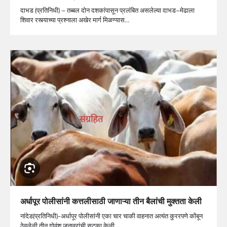
दाभड (प्रतिनिधी) – तब्बल दोन दशकांपासून प्रलंबित असलेल्या दाभड–मेढाला
शिवार रस्त्याच्या प्रश्नाला अखेर मार्ग मिळण्यास…
अर्धापूर पोलीसांनी कत्तलीसाठी जाणाऱ्या तीन बैलांची मुक्तता केली
नांदेड(प्रतिनिधी)-अर्धापूर पोलीसांनी एका चार चाकी वाहनात अत्यंत कु्ररपणे कोंबून
ठेवलेली तीन गोवंश जनावरांची सुटका केली…