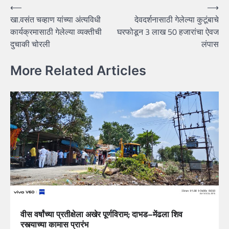
Post
⟵
⟶
खा.वसंत चव्हाण यांच्या अंत्यविधी
देवदर्शनासाठी गेलेल्या कुटूंबाचे
navigation
कार्यक्रमासाठी गेलेल्या व्यक्तीची
घरफोडून 3 लाख 50 हजारांचा ऐवज
दुचाकी चोरली
लंपास
More Related Articles
वीस वर्षांच्या प्रतीक्षेला अखेर पूर्णविराम; दाभड–मेंढला शिव
रस्त्याच्या कामास प्रारंभ