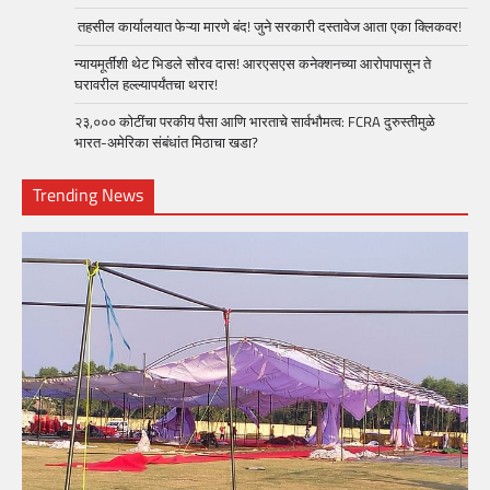
तहसील कार्यालयात फेऱ्या मारणे बंद! जुने सरकारी दस्तावेज आता एका क्लिकवर!
न्यायमूर्तींशी थेट भिडले सौरव दास! आरएसएस कनेक्शनच्या आरोपापासून ते
घरावरील हल्ल्यापर्यंतचा थरार!
२३,००० कोटींचा परकीय पैसा आणि भारताचे सार्वभौमत्व: FCRA दुरुस्तीमुळे
भारत-अमेरिका संबंधांत मिठाचा खडा?
Trending News