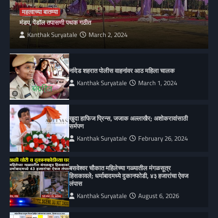
महत्वाच्या बातम्या
मंडप, पेंडॉल तपासणी पथक गठीत
Kanthak Suryatale
March 2, 2024
नांदेड शहरात पोलीस वाहनांवर आठ महिला चालक
Kanthak Suryatale
March 1, 2024
खुदा हाफिज प्रिन्स, जजाक अल्लाखैर; अशोकरावांसाठी
सर्मपण
Kanthak Suryatale
February 26, 2024
बसवेश्वर चौकात महिलेच्या गळ्यातील मंगळसूत्र
हिसकावले; धर्माबादमध्ये दुकानफोडी, ४३ हजारांचा ऐवज
लंपास
Kanthak Suryatale
August 6, 2026