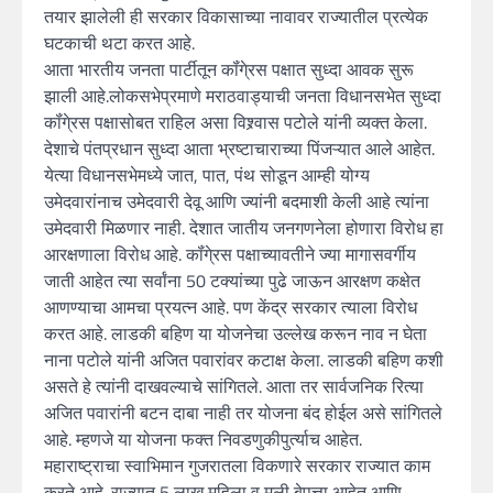
तयार झालेली ही सरकार विकासाच्या नावावर राज्यातील प्रत्येक
घटकाची थटा करत आहे.
आता भारतीय जनता पार्टीतून कॉंगे्रस पक्षात सुध्दा आवक सुरू
झाली आहे.लोकसभेप्रमाणे मराठवाड्याची जनता विधानसभेत सुध्दा
कॉंगे्रस पक्षासोबत राहिल असा विश्र्वास पटोले यांनी व्यक्त केला.
देशाचे पंतप्रधान सुध्दा आता भ्रष्टाचाराच्या पिंजऱ्यात आले आहेत.
येत्या विधानसभेमध्ये जात, पात, पंथ सोडून आम्ही योग्य
उमेदवारांनाच उमेदवारी देवू आणि ज्यांनी बदमाशी केली आहे त्यांना
उमेदवारी मिळणार नाही. देशात जातीय जनगणनेला होणारा विरोध हा
आरक्षणाला विरोध आहे. कॉंगे्रस पक्षाच्यावतीने ज्या मागासवर्गीय
जाती आहेत त्या सर्वांना 50 टक्यांच्या पुढे जाऊन आरक्षण कक्षेत
आणण्याचा आमचा प्रयत्न आहे. पण केंद्र सरकार त्याला विरोध
करत आहे. लाडकी बहिण या योजनेचा उल्लेख करून नाव न घेता
नाना पटोले यांनी अजित पवारांवर कटाक्ष केला. लाडकी बहिण कशी
असते हे त्यांनी दाखवल्याचे सांगितले. आता तर सार्वजनिक रित्या
अजित पवारांनी बटन दाबा नाही तर योजना बंद होईल असे सांगितले
आहे. म्हणजे या योजना फक्त निवडणुकीपुर्त्याच आहेत.
महाराष्ट्राचा स्वाभिमान गुजरातला विकणारे सरकार राज्यात काम
करते आहे. राज्यात 5 लाख महिला व मुली बेपत्ता आहेत आणि