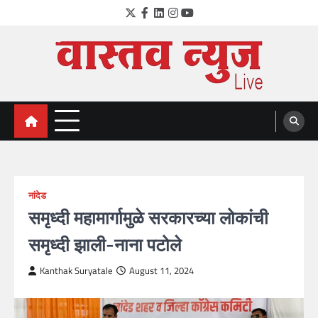
Skip
Twitter
Facebook
LinkedIn
Instagram
YouTube
to
content
VastavNEWSLive.com
a leading NEWS portal of Maharahstra
नांदेड
समृध्दी महामार्गामुळे सरकारच्या लोकांची
समृध्दी झाली-नाना पटोले
Kanthak Suryatale
August 11, 2024