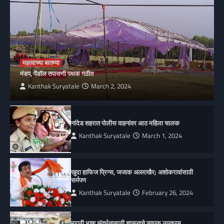
महत्वाच्या बातम्या
मंडप, पेंडॉल तपासणी पथक गठीत
Kanthak Suryatale
March 2, 2024
नांदेड शहरात पोलीस वाहनांवर आठ महिला चालक
Kanthak Suryatale
March 1, 2024
खुदा हाफिज प्रिन्स, जजाक अल्लाखैर; अशोकरावांसाठी
सर्मपण
Kanthak Suryatale
February 26, 2024
मराठी भाषा संवर्धनासाठी शासनाचे व्यापक उपक्रम