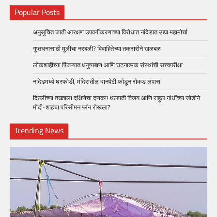
Popular Posts
अनुसूचित जाती आरक्षण उपवर्गीकरणाच्या विरोधात नांदेडात उद्या महामोर्चा
गुप्तधनासाठी मुलींचा नरबळी? विवाहितेच्या तक्रारीने खळबळ
लोकशाहीच्या पिंजऱ्यात धनुष्यबाण आणि घटनात्मक संस्थांची सत्त्वपरीक्षा
नांदेडमध्ये घरफोडी, मंदिरातील दानपेटी फोडून रोकड लंपास
दिल्लीच्या तख्ताला दक्षिणेचा दणका! थलपती विजय आणि राहुल गांधींच्या जोडीने
मोदी-शाहंचा परिसीमन प्लॅन रोखला?
Trending News