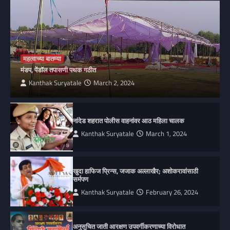
महत्वाच्या बातम्या
मंडप, पेंडॉल तपासणी पथक गठीत
Kanthak Suryatale
March 2, 2024
नांदेड शहरात पोलीस वाहनांवर आठ महिला चालक
Kanthak Suryatale
March 1, 2024
खुदा हाफिज प्रिन्स, जजाक अल्लाखैर; अशोकरावांसाठी
सर्मपण
Kanthak Suryatale
February 26, 2024
अनुसूचित जाती आरक्षण उपवर्गीकरणाच्या विरोधात