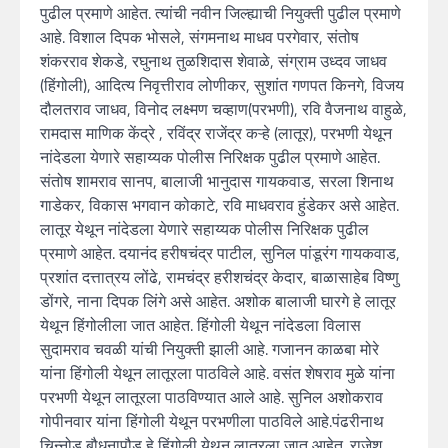
पुढील प्रमाणे आहेत. त्यांची नवीन जिल्ह्याची नियुक्ती पुढील प्रमाणे
आहे. विशाल दिपक भोसले, संगमनाथ माधव परगेवार, संतोष
शंकरराव शेकडे, रघुनाथ तुळशिदास शेवाळे, संग्राम उध्दव जाधव
(हिंगोली), आदित्य निवृत्तीराव लोणीकर, सुशांत गणपत किनगे, विजय
दौलतराव जाधव, विनोद लक्ष्मण चव्हाण(परभणी), रवि वैजनाथ वाहुळे,
रामदास माणिक केंद्रे , रविंद्र राजेंद्र कऱ्हे (लातूर), परभणी येथून
नांदेडला येणारे सहाय्यक पोलीस निरिक्षक पुढील प्रमाणे आहेत.
संतोष शामराव सानप, बालाजी भानुदास गायकवाड, सरला शिनाथ
गाडेकर, विकास भगवान कोकाटे, रवि माधवराव हुंडेकर असे आहेत.
लातूर येथून नांदेडला येणारे सहाय्यक पोलीस निरिक्षक पुढील
प्रमाणे आहेत. दयानंद हरीषचंद्र पाटील, सुनिल पांडूरंग गायकवाड,
प्रशांत दत्तात्रय लोंढे, रामचंद्र हरीशचंद्र केदार, बाळासाहेब विष्णु
डोंगरे, नाना दिपक लिंगे असे आहेत. अशोक बालाजी घारगे हे लातूर
येथून हिंगोलीला जात आहेत. हिंगोली येथून नांदेडला विलास
सुदामराव चवळी यांची नियुक्ती झाली आहे. गजानन काळबा मोरे
यांना हिंगोली येथून लातूरला पाठविले आहे. वसंत शेषराव मुळे यांना
परभणी येथून लातूरला पाठविण्यात आले आहे. सुनिल अशोकराव
गोपीनवार यांना हिंगोली येथून परभणीला पाठविले आहे.पंढरीनाथ
चिन्नोड बौधनापौड हे हिंगोली येथून लातूरला जात आहेत. राजेश