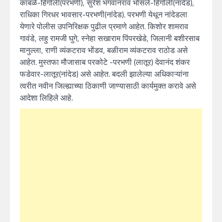
कांबळे-हिंगोली(परभणी), सुरेश भगवानराव भोसले-हिंगोली(नांदेड),
राधिका गिरधर भावसार-परभणी(नांदेड). परभणी येथून नांदेडला
येणारे पोलीस उपनिरिक्षक पुढील प्रमाणे आहेत. किशोर शामराव
गावंडे, लहु रामजी घुगे, स्नेहा सखाराम पिंपरखेडे, जिलानी बशीरसाब
मानुल्ला, राणी व्यंकटराव भोंडव, बळीराम व्यंकटराव राठोड असे
आहेत. मुस्तफा मौजासाब परकोटे -परभणी (लातूर) देवानंद शंकर
फडेवार-लातूर(नांदेड) असे आहेत. बदली झालेल्या अधिकाऱ्यांना
त्वरीत नवीन जिल्ह्याच्या ठिकाणी जाण्यासाठी कार्यमुक्त करावे असे
आदेशा लिहिले आहे.