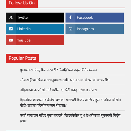
Follow Us On
Twitter
Facebook
LinkedIn
Instagram
YouTube
Popular Posts
गुप्तधनासाठी मुलींचा नरबळी? विवाहितेच्या तक्रारीने खळबळ
लोकशाहीच्या पिंजऱ्यात धनुष्यबाण आणि घटनात्मक संस्थांची सत्त्वपरीक्षा
नांदेडमध्ये घरफोडी, मंदिरातील दानपेटी फोडून रोकड लंपास
दिल्लीच्या तख्ताला दक्षिणेचा दणका! थलपती विजय आणि राहुल गांधींच्या जोडीने
मोदी-शाहंचा परिसीमन प्लॅन रोखला?
काही तासातच नांदेड पुन्हा हादरले! सिडकोतील दूध डेअरीजवळ युवकाची निर्घृण
हत्या!