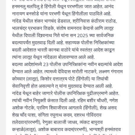
हनमनलु मलपिलु हे हिंगोली येथून परभणीला जात आहेत. आनंद
नारायण बनसोडे यांना परभणी येथून हिंगोलीला पाठविले आहे.
नांदेड येथील शंकर भागचंद डेडवाल, श्रीनिवास कंठीराम राठोड,
भालचंद्र प्रभाकर तिडके, संतोष वामनराव केदासे आणि लातूर
येथील दिपाली विश्र्वनाथ गिते यांना सन 2025 च्या सार्वजनिक
बदल्यापर्यंत मुदतवाढ दिली आहे. सहाय्यक पोलीस निरिक्षकांच्या
बदली आदेशात भारती कानबा वाठोरे यांचे स्वतंत्र आदेश काढून
त्यांना लातूर येथून नांदेडला बोलावण्यात आले आहे.
बदल्या आदेशांमध्ये 23 पोलीस उपनिरिक्षकांना नवीन बदल्यांचे आदेश
देण्यात आले आहेत. त्यामध्ये देविदास मारोती नाटकरे, लक्ष्मण गंगाराम
कोमवार (लातूर), किशोर दत्तात्रय पोटे (हिंगोली) या तिघांची
सेवानिवृत्ती होत असल्याने त् यांना मुदतवाढ देण्यात आली आहे.
नांदेड येथून बाहेर जाणारे पोलीस उपनिरिक्षक पुढीलप्रमाणे आहेत.
त्यांची नवीन नियुक्ती कंसात दिली आहे. रहिम बशीर चौधरी, गणेश
अशोक गोटके, प्रविण शिवाजीराव आगलावे (हिंगोली), शेख असद
शेख चॉंद पाशा, संगिता रघुनाथ कदम, दशरथ गोविंदराव
तलेदवार(परभणी), रेणुका बालाजी जाधव, व्यंकट बापुराव
कऱ्हाळे(लातूर), अशोक बाबाराव कदम(परभणी), भाग्यश्री हनमंतराव