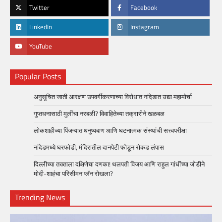
Twitter
Facebook
LinkedIn
Instagram
YouTube
Popular Posts
अनुसूचित जाती आरक्षण उपवर्गीकरणाच्या विरोधात नांदेडात उद्या महामोर्चा
गुप्तधनासाठी मुलींचा नरबळी? विवाहितेच्या तक्रारीने खळबळ
लोकशाहीच्या पिंजऱ्यात धनुष्यबाण आणि घटनात्मक संस्थांची सत्त्वपरीक्षा
नांदेडमध्ये घरफोडी, मंदिरातील दानपेटी फोडून रोकड लंपास
दिल्लीच्या तख्ताला दक्षिणेचा दणका! थलपती विजय आणि राहुल गांधींच्या जोडीने
मोदी-शाहंचा परिसीमन प्लॅन रोखला?
Trending News