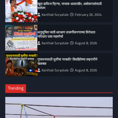
खुदा हाफिज प्रिन्स, जजाक अल्लाखैर; अशोकरावांसाठी
सर्मपण
Kanthak Suryatale
February 26, 2024
अनुसूचित जाती आरक्षण उपवर्गीकरणाच्या विरोधात
नांदेडात उद्या महामोर्चा
Kanthak Suryatale
August 8, 2026
गुप्तधनासाठी मुलींचा नरबळी? विवाहितेच्या तक्रारीने
खळबळ
Kanthak Suryatale
August 8, 2026
Trending