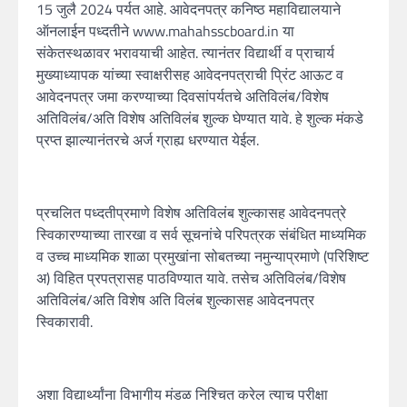
15 जुलै 2024 पर्यत आहे. आवेदनपत्र कनिष्ठ महाविद्यालयाने
ऑनलाईन पध्दतीने www.mahahsscboard.in या
संकेतस्थळावर भरावयाची आहेत. त्यानंतर विद्यार्थी व प्राचार्य
मुख्याध्यापक यांच्या स्वाक्षरीसह आवेदनपत्राची प्रिंट आऊट व
आवेदनपत्र जमा करण्याच्या दिवसांपर्यतचे अतिविलंब/विशेष
अतिविलंब/अति विशेष अतिविलंब शुल्क घेण्यात यावे. हे शुल्क मंकडे
प्रप्त झाल्यानंतरचे अर्ज ग्राह्य धरण्यात येईल.
प्रचलि‍त पध्दतीप्रमाणे विशेष अतिविलंब शुल्कासह आवेदनपत्रे
स्विकारण्याच्या तारखा व सर्व सूचनांचे परिपत्रक संबंधित माध्यमिक
व उच्च माध्यमिक शाळा प्रमुखांना सोबतच्या नमुन्याप्रमाणे (परिशिष्ट
अ) विहित प्रपत्रासह पाठविण्यात यावे. तसेच अतिविलंब/विशेष
अतिविलंब/अति विशेष अति विलंब शुल्कासह आवेदनपत्र
स्विकारावी.
अशा विद्यार्थ्यांना विभागीय मंडळ निश्चित करेल त्याच परीक्षा