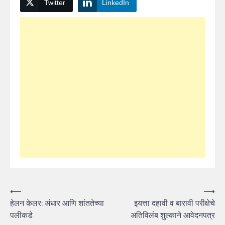
Twitter
LinkedIn
Post
⟵
⟶
हेलन केलर: अंधार आणि शांततेच्या
इयत्ता दहावी व बारावी परीक्षेचे
navigation
पलीकडे
अतिविलंब शुल्काने आवेदनपत्र