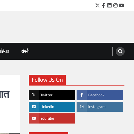
Twitter
Facebook
LinkedIn
Instagra
YouTu
हिरात
संपर्क
Follow Us On
यात
Twitter
Facebook
LinkedIn
Instagram
YouTube