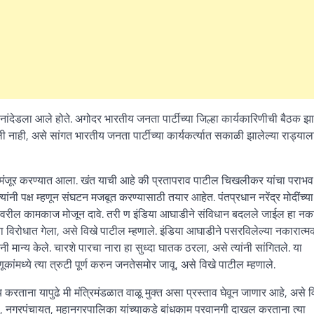
 नांदेडला आले होते. अगोदर भारतीय जनता पार्टीच्या जिल्हा कार्यकारिणीची बैठक झ
 नाही, असे सांगत भारतीय जनता पार्टीच्या कार्यकर्त्यात सकाळी झालेल्या राड्याल
राव मंजूर करण्यात आला. खंत याची आहे की प्रतापराव पाटील चिखलीकर यांचा पराभ
नी पक्ष म्हणून संघटन मजबूत करण्यासाठी तयार आहेत. पंतप्रधान नरेंद्र मोदींच्य
ांवरील कामकाज मोजून दावे. तरी ण इंडिया आघाडीने संविधान बदलले जाईल हा नक
ा विरोधात गेला, असे विखे पाटील म्हणाले. इंडिया आघाडीने पसरविलेल्या नकारात्
नी मान्य केले. चारशे पारचा नारा हा सुध्दा घातक ठरला, असे त्यांनी सांगितले. या
ंमध्ये त्या त्रुटी पूर्ण करुन जनतेसमोर जावू, असे विखे पाटील म्हणाले.
्य करताना यापुढे मी मंत्रिमंडळात वाळू मुक्त असा प्रस्ताव घेवून जाणार आहे, असे व
का, नगरपंचायत, महानगरपालिका यांच्याकडे बांधकाम परवानगी दाखल करताना त्या