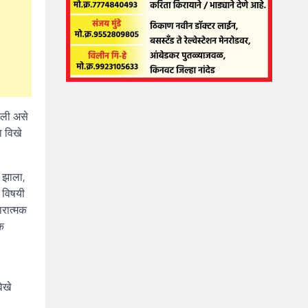
ाली असे
ा विखे
व झाला,
ा विषयी
ारात्मक
मक
िखे