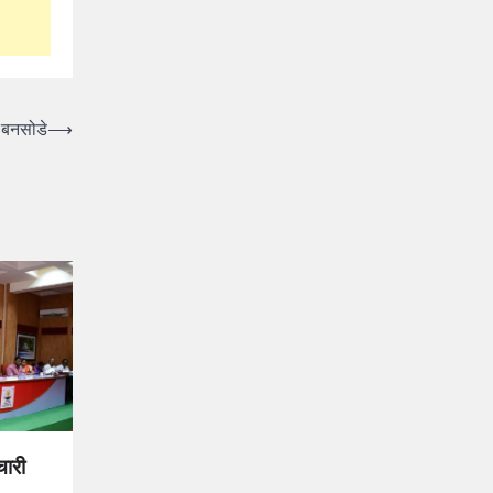
-बनसोडे
⟶
चारी