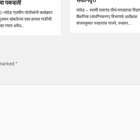
यवा पकडली
नांदेड – स्वामी रामानंद तीर्थ मराठवाडा विद्
)-नांदेड ग्रामीण पोलीसांनी काळेश्र्वर
शैक्षणिक (संलग्निकरण) विभागाचे अधीक्षक
ुलावर थांबलेल्या एका हायवा गाडीची
संजयकुमार नरहरराव गाजरे, स्थावर…
व्हा त्यात अवैध…
 marked
*