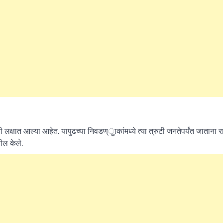
What Is a Front-End Deve
How to Become One, Salary
Kanthak Suryatale
April 30, 202
 लक्षात आल्या आहेत. यापुढच्या निवडण्ुाकांमध्ये त्या त्रुटी जनतेपर्यंत जाताना 
टील केले.