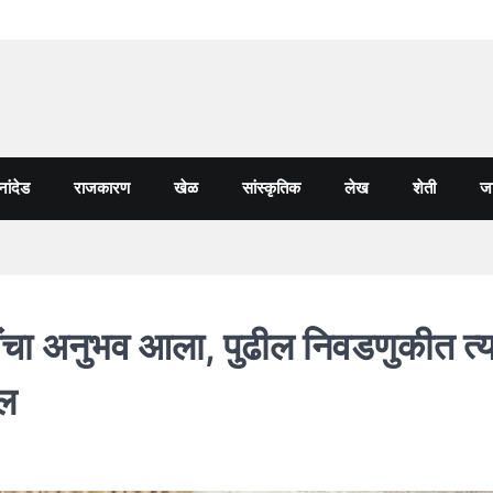
नांदेड
राजकारण
खेळ
सांस्कृतिक
लेख
शेती
जा
ींचा अनुभव आला, पुढील निवडणुकीत त्
ील