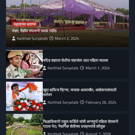
महत्वाच्या बातम्या
मंडप, पेंडॉल तपासणी पथक गठीत
Kanthak Suryatale
March 2, 2024
नांदेड शहरात पोलीस वाहनांवर आठ महिला चालक
Kanthak Suryatale
March 1, 2024
खुदा हाफिज प्रिन्स, जजाक अल्लाखैर; अशोकरावांसाठी
सर्मपण
Kanthak Suryatale
February 26, 2024
जिल्हाधिकारी राहुल कर्डिले यांची अन्नपूर्णा महिला शेतकरी
गटास भेट; नैसर्गिक शेतीच्या उपक्रमांचे कौतुक
Kanthak Suryatale
August 7, 2026