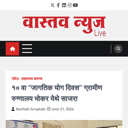
Skip
Twitter
Facebook
LinkedIn
Instagram
YouTube
to
content
VastavNEWSLive.com
a leading NEWS portal of Maharahstra
नांदेड
महत्वाच्या बातम्या
१० वा “जागतिक योग दिवस” ग्रामीण
रुग्णालय भोकर येथे साजरा
Kanthak Suryatale
June 21, 2024