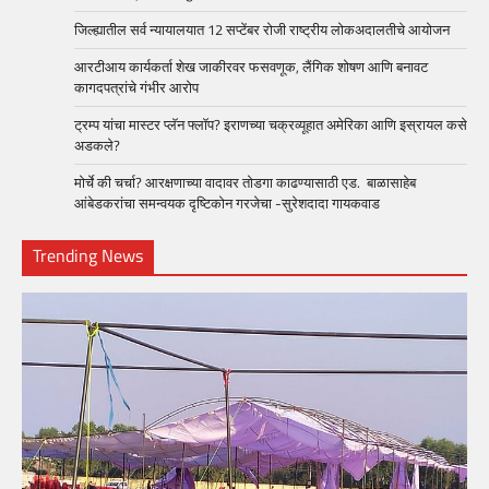
जिल्ह्यातील सर्व न्यायालयात 12 सप्टेंबर रोजी राष्ट्रीय लोकअदालतीचे आयोजन
आरटीआय कार्यकर्ता शेख जाकीरवर फसवणूक, लैंगिक शोषण आणि बनावट
कागदपत्रांचे गंभीर आरोप
ट्रम्प यांचा मास्टर प्लॅन फ्लॉप? इराणच्या चक्रव्यूहात अमेरिका आणि इस्रायल कसे
अडकले?
मोर्चे की चर्चा? आरक्षणाच्या वादावर तोडगा काढण्यासाठी एड. बाळासाहेब
आंबेडकरांचा समन्वयक दृष्टिकोन गरजेचा -सुरेशदादा गायकवाड
Trending News